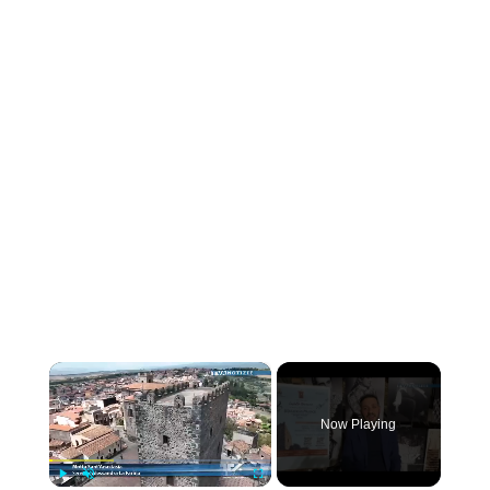
×
Now Playing