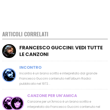
ARTICOLI CORRELATI
FRANCESCO GUCCINI: VEDI TUTTE
LE CANZONI
INCONTRO
Incontro è un brano scritto e interpretato dal grande
Francesco Guccini contenuto nell'album Radici
pubblicato nel 1972...
CANZONE PER UN’AMICA
Canzone per un'Amica è un brano scritto e
interpretato da Francesco Guccini contenuto nel