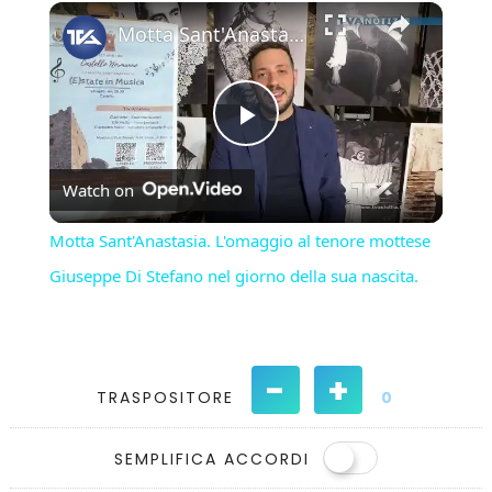
×
Play
Unmute
Fullscreen
Motta Sant'Anastasia. L'omaggio al tenore mottese Giuseppe Di Stefano nel giorno della sua nascita.
Play
Watch on
Video
Motta Sant'Anastasia. L'omaggio al tenore mottese
Giuseppe Di Stefano nel giorno della sua nascita.
-
+
TRASPOSITORE
0
SEMPLIFICA ACCORDI