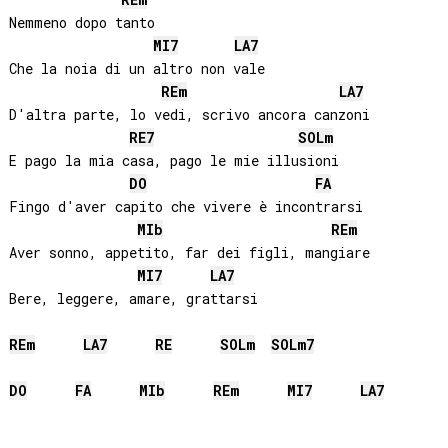
Nemmeno dopo tanto

MI
7
LA
7
Che la noia di un altro non vale

RE
m
LA
7
D'altra parte, lo vedi, scrivo ancora canzoni

RE
7
SOL
m
E pago la mia casa, pago le mie illusioni

DO
FA
Fingo d'aver capito che vivere è incontrarsi

MIb
RE
m
Aver sonno, appetito, far dei figli, mangiare

MI
7
LA
7
Bere, leggere, amare, grattarsi

RE
m
LA
7
RE
SOL
m
SOL
m7
DO
FA
MIb
RE
m
MI
7
LA
7