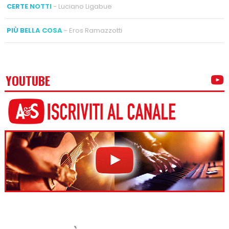
CERTE NOTTI
- Luciano Ligabue
PIÙ BELLA COSA
- Eros Ramazzotti
YOUTUBE