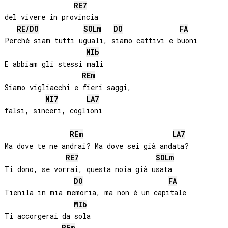
RE
7
del vivere in provincia

RE
/
DO
SOL
m
DO
FA
Perché siam tutti uguali, siamo cattivi e buoni

MIb
E abbiam gli stessi mali

RE
m
Siamo vigliacchi e fieri saggi, 

MI
7
LA
7
falsi, sinceri, coglioni

RE
m
LA
7
Ma dove te ne andrai? Ma dove sei già andata?

RE
7
SOL
m
Ti dono, se vorrai, questa noia già usata

DO
FA
Tienila in mia memoria, ma non è un capitale

MIb
Ti accorgerai da sola

RE
m