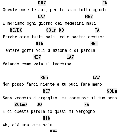
DO
7
FA
Queste cose le sai, per te siam tutti uguali

LA
7
RE
7
E moriamo ogni giorno dei medesimi mali

RE
/
DO
SOL
m
DO
FA
Perché siam tutti soli  ed è nostro destino

MIb
RE
m
Tentare goffi voli d'azione o di parola

MI
7
LA
7
Volando come vola il tacchino

RE
m
LA
7
Non posso farci niente e tu puoi fare meno

RE
7
SOL
m
Sono vecchio d'orgoglio, mi commuove il tuo seno

SOL
m7
DO
FA
E di questa parola io quasi mi vergogno

MIb
Ah, c'è una vita sola

RE
m