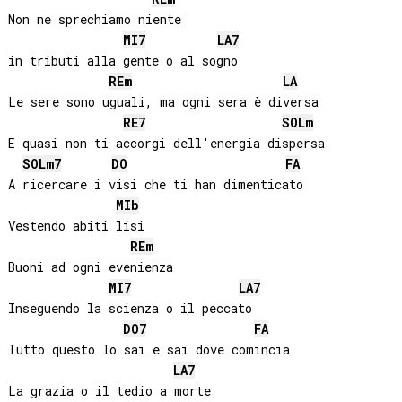
Non ne sprechiamo niente 

MI
7
LA
7
in tributi alla gente o al sogno

RE
m
LA
Le sere sono uguali, ma ogni sera è diversa

RE
7
SOL
m
E quasi non ti accorgi dell'energia dispersa

SOL
m7
DO
FA
A ricercare i visi che ti han dimenticato

MIb
Vestendo abiti lisi

RE
m
Buoni ad ogni evenienza

MI
7
LA
7
Inseguendo la scienza o il peccato

DO
7
FA
Tutto questo lo sai e sai dove comincia

LA
7
La grazia o il tedio a morte 
