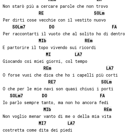
Non starò più a cercare parole che non trovo

RE
SOL
m
Per dirti cose vecchie con il vestito nuovo

SOL
m7
DO
FA
Per raccontarti il vuoto che al solito ho di dentro

MIb
RE
m
E partorire il topo vivendo sui ricordi

MI
LA
7
Giocando coi miei giorni, col tempo

RE
m
LA
7
O forse vuoi che dica che ho i capelli più corti

RE
7
SOL
m
O che per le mie navi son quasi chiusi i porti

SOL
m7
DO
FA
Io parlo sempre tanto, ma non ho ancora fedi

MIb
RE
m
Non voglio menar vanto di me o della mia vita

MI
7
LA
7
costretta come dita dei piedi
