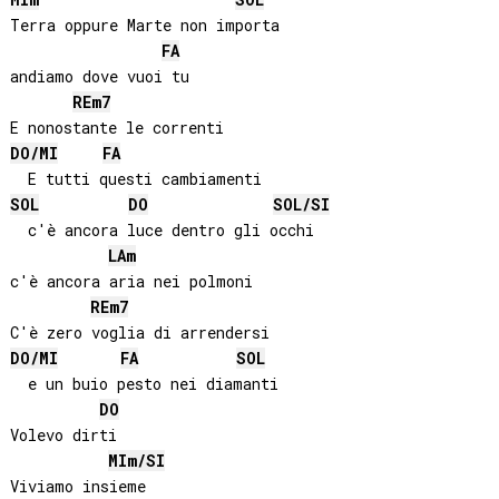
Terra oppure Marte non importa

FA
andiamo dove vuoi tu

RE
m7
DO
/
MI
FA
SOL
DO
SOL
/
SI
  c'è ancora luce dentro gli occhi

LA
m
c'è ancora aria nei polmoni

RE
m7
DO
/
MI
FA
SOL
  e un buio pesto nei diamanti

DO
Volevo dirti

MI
m/
SI