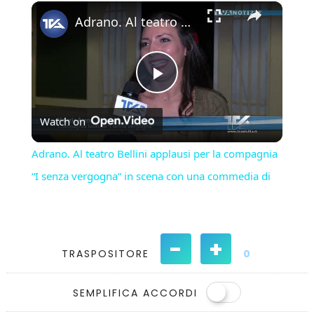
×
Play
Unmute
Fullscreen
Adrano. Al teatro Bellini applausi per la compagnia “I senza vergogna” in scena con una commedia di
Play
Watch on
Video
Adrano. Al teatro Bellini applausi per la compagnia
“I senza vergogna” in scena con una commedia di
-
+
TRASPOSITORE
0
SEMPLIFICA ACCORDI