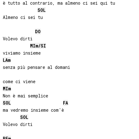
è tutto al contrario, ma almeno ci sei qui tu

SOL
Almeno ci sei tu

DO
Volevo dirti

MI
m/
SI
LA
m
senza più pensare al domani

MI
m
SOL
FA
ma vedremo insieme com'è

SOL
Volevo dirti

RE
m