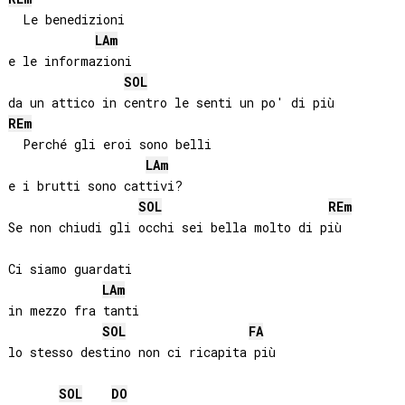
  Le benedizioni

LA
m
e le informazioni

SOL
RE
m
  Perché gli eroi sono belli

LA
m
e i brutti sono cattivi?

SOL
RE
m
Se non chiudi gli occhi sei bella molto di più

Ci siamo guardati

LA
m
in mezzo fra tanti

SOL
FA
lo stesso destino non ci ricapita più

SOL
DO