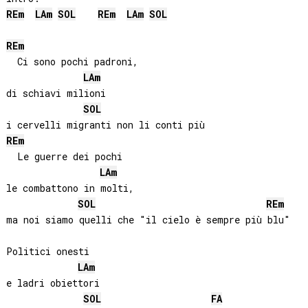
RE
m
LA
m
SOL
RE
m
LA
m
SOL
RE
m
  Ci sono pochi padroni,

LA
m
di schiavi milioni

SOL
RE
m
  Le guerre dei pochi

LA
m
le combattono in molti,

SOL
RE
m
ma noi siamo quelli che "il cielo è sempre più blu"

Politici onesti

LA
m
e ladri obiettori

SOL
FA