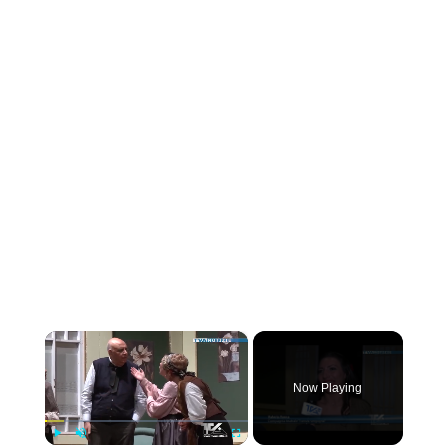
×
Now Playing