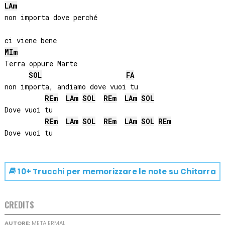
LA
m
non importa dove perché

MI
m
Terra oppure Marte

SOL
FA
non importa, andiamo dove vuoi tu

RE
m
LA
m
SOL
RE
m
LA
m
SOL
Dove vuoi tu

RE
m
LA
m
SOL
RE
m
LA
m
SOL
RE
m
10+ Trucchi per memorizzare le note su
Chitarra
CREDITS
AUTORE:
META ERMAL