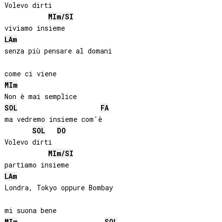
Volevo dirti

MI
m/
SI
LA
m
senza più pensare al domani

MI
m
SOL
FA
ma vedremo insieme com'è

SOL
DO
Volevo dirti

MI
m/
SI
LA
m
Londra, Tokyo oppure Bombay

MI
m
SOL