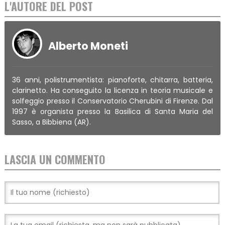
L'AUTORE DEL POST
Alberto Moneti
36 anni, polistrumentista: pianoforte, chitarra, batteria,
clarinetto. Ha conseguito la licenza in teoria musicale e
solfeggio presso il Conservatorio Cherubini di Firenze. Dal
1997 è organista presso la Basilica di Santa Maria del
Sasso, a Bibbiena (AR).
LASCIA UN COMMENTO