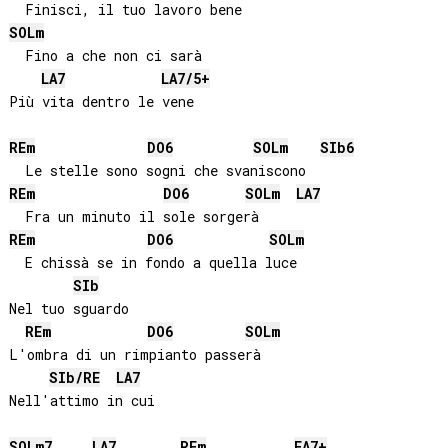
SOL
m
  Fino a che non ci sarà

LA
7
LA
7/5+
Più vita dentro le vene

RE
m
DO
6
SOL
m
SIb
6
RE
m
DO
6
SOL
m
LA
7
RE
m
DO
6
SOL
m
  E chissà se in fondo a quella luce

SIb
Nel tuo sguardo

RE
m
DO
6
SOL
m
L'ombra di un rimpianto passerà

SIb
/
RE
LA
7
Nell'attimo in cui

SOL
m7
LA
7
RE
m
FA
7+