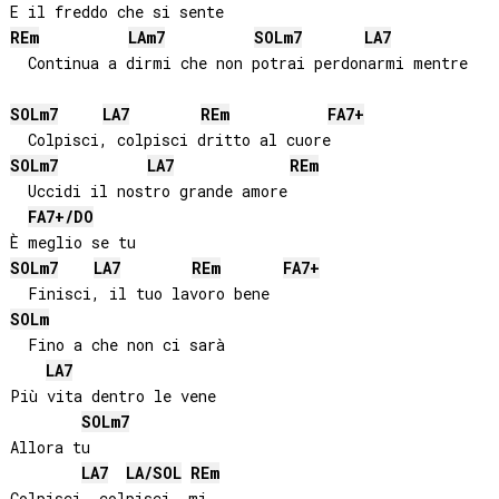
RE
m
LA
m7
SOL
m7
LA
7
  Continua a dirmi che non potrai perdonarmi mentre

SOL
m7
LA
7
RE
m
FA
7+
SOL
m7
LA
7
RE
m
  Uccidi il nostro grande amore

FA
7+/
DO
SOL
m7
LA
7
RE
m
FA
7+
SOL
m
  Fino a che non ci sarà

LA
7
Più vita dentro le vene

SOL
m7
Allora tu

LA
7
LA
/
SOL
RE
m