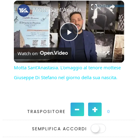
×
Play
Unmute
Fullscreen
Motta Sant'Anastasia. L'omaggio al tenore mottese Giuseppe Di Stefano nel giorno della sua nascita.
Play
Watch on
Video
Motta Sant'Anastasia. L'omaggio al tenore mottese
Giuseppe Di Stefano nel giorno della sua nascita.
-
+
TRASPOSITORE
0
SEMPLIFICA ACCORDI