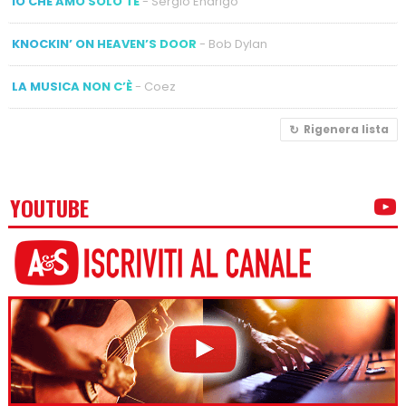
IO CHE AMO SOLO TE
- Sergio Endrigo
KNOCKIN’ ON HEAVEN’S DOOR
- Bob Dylan
LA MUSICA NON C’È
- Coez
Rigenera lista
YOUTUBE