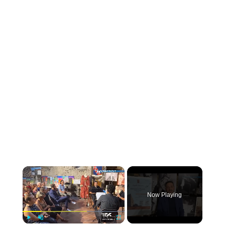
×
Now Playing