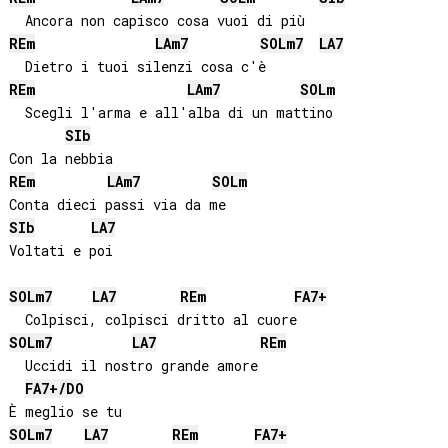
RE
m
LA
m7
SOL
m7
LA
7
RE
m
LA
m7
SOL
m
  Scegli l'arma e all'alba di un mattino

SIb
RE
m
LA
m7
SOL
m
SIb
LA
7
Voltati e poi

SOL
m7
LA
7
RE
m
FA
7+
SOL
m7
LA
7
RE
m
  Uccidi il nostro grande amore

FA
7+/
DO
SOL
m7
LA
7
RE
m
FA
7+