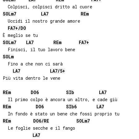
SOL
m7
LA
7
RE
m
  Uccidi il nostro grande amore

FA
7+/
DO
SOL
m7
LA
7
RE
m
FA
7+
SOL
m
  Fino a che non ci sarà

LA
7
LA
7/5+
Più vita dentro le vene

RE
m
DO
6
SIb
LA
7
RE
m
DO
6
SIb
6
LA
7
RE
m
DO
6/
RE
SOL
m7
  Le foglie secche e il fango

LA
7