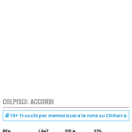
COLPISCI: ACCORDI
10+ Trucchi per memorizzare le note su
Chitarra
RE
m
LA
m7
SOL
m
SIb