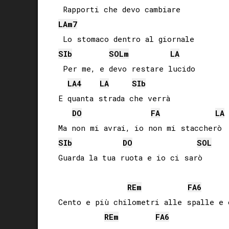
LA
m7
SIb
SOL
m
LA
 Per me, e devo restare lucido

LA
4
LA
SIb
E quanta strada che verrà

DO
FA
LA
SIb
DO
SOL
Guarda la tua ruota e io ci sarò

RE
m
FA
6
Cento e più chilometri alle spalle e c
RE
m
FA
6