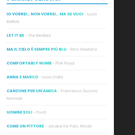
IO VORREI… NON VORREI… MA SE VUOI
- Lucio
Battisti
LET IT BE
- The Beatles
MA IL CIELO È SEMPRE PIÙ BLU
- Rino Gaetano
ideo
COMFORTABLY NUMB
- Pink Floyd
ANNA E MARCO
- Lucio Dalla
CANZONE PER UN’AMICA
- Francesco Guccini,
Nomadi
UOMINI SOLI
- Pooh
COME UN PITTORE
- Jarabe De Palo, Modà