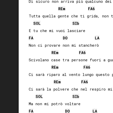
Di sicuro non arriva più qualcuno dei 
RE
m
FA
6
Tutta quella gente che ti grida, non t
SOL
SIb
FA
DO
LA
Non ci provare non mi stancherò

RE
m
FA
6
Scivolano case tra persone fuori a gua
RE
m
FA
6
Ci sarà riparo al vento lungo questo p
RE
m
FA
6
Ci sarà la polvere che nel respiro mi 
SOL
SIb
FA
DO
LA