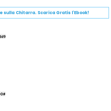
e su
lla
Chitarra
. Scarica Gratis l'Ebook!
dd9
DO#