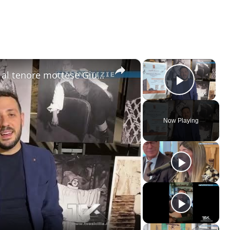
×
×
Motta Sant'Anastasia. L'omaggio al tenore mottese Giuseppe Di Stefano nel giorno della sua nascita.
Play V
Now Playing
ay
deo