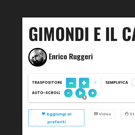
GIMONDI E IL 
Enrico Ruggeri
-
+
TRASPOSITORE
0
SEMPLIFICA
-
+
AUTO-SCROLL
Aggiungi ai
Video
S
preferiti