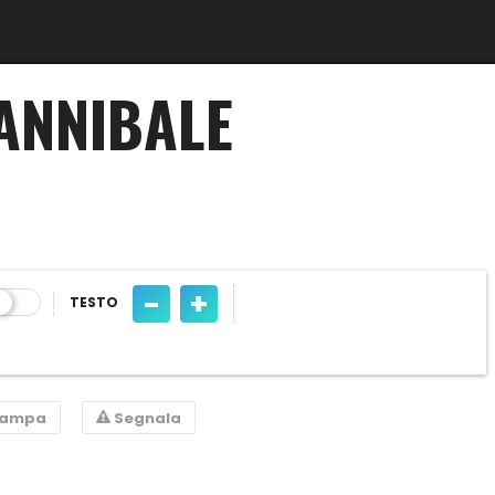
CANNIBALE
-
+
TESTO
tampa
Segnala