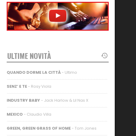
ULTIME NOVITÀ
QUANDO DORME LA CITTÀ
- Ultimo
SENZ’ E TE
- Rosy Viola
INDUSTRY BABY
- Jack Harlow & Lil Nas X
MEXICO
- Claudio Villa
GREEN, GREEN GRASS OF HOME
- Tom Jones