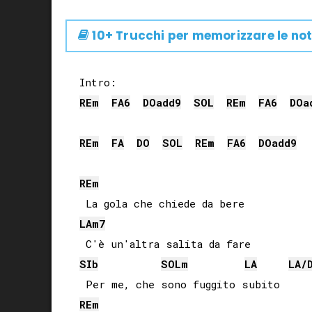
10+ Trucchi per memorizzare le not
RE
m
FA
6
DO
add9
SOL
RE
m
FA
6
DO
a
RE
m
FA
DO
SOL
RE
m
FA
6
DO
add9
RE
m
LA
m7
SIb
SOL
m
LA
LA
/
RE
m