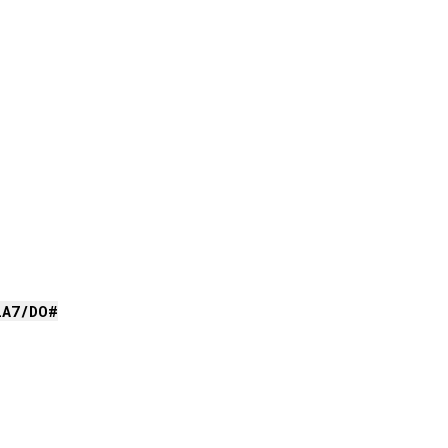
LA
7/
DO#