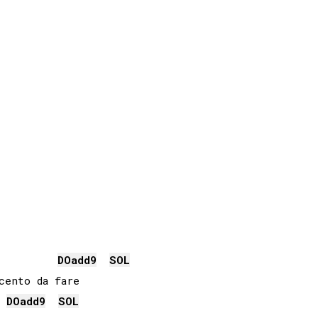
DO
add9
SOL
ento da fare

DO
add9
SOL