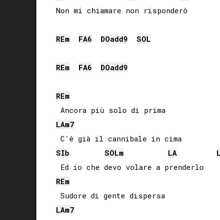
Non mi chiamare non risponderò

RE
m
FA
6
DO
add9
SOL
RE
m
FA
6
DO
add9
RE
m
LA
m7
SIb
SOL
m
LA
RE
m
LA
m7