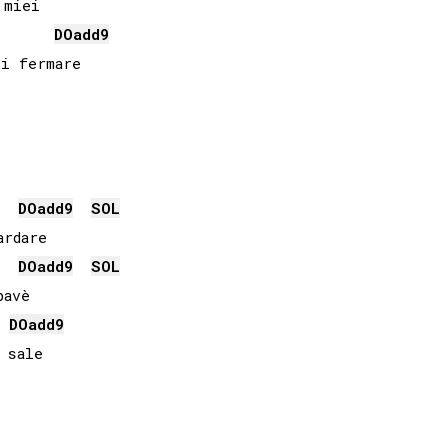
miei

DO
add9
i fermare

DO
add9
SOL
rdare

DO
add9
SOL
avè

DO
add9
sale
