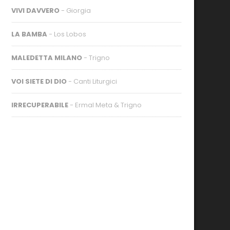
VIVI DAVVERO
- Giorgia
LA BAMBA
- Los Lobos
MALEDETTA MILANO
- Trigno
VOI SIETE DI DIO
- Canti Liturgici
IRRECUPERABILE
- Ermal Meta & Trigno