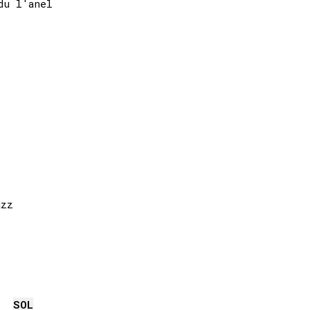
u l'anel

zz

SOL