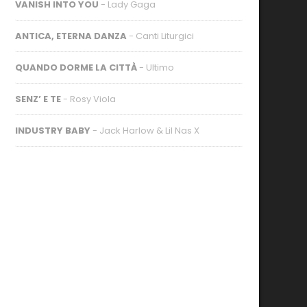
VANISH INTO YOU
- Lady Gaga
ANTICA, ETERNA DANZA
- Canti Liturgici
QUANDO DORME LA CITTÀ
- Ultimo
SENZ’ E TE
- Rosy Viola
INDUSTRY BABY
- Jack Harlow & Lil Nas X