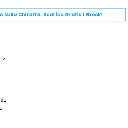
e su
lla
Chitarra
. Scarica Gratis l'Ebook!
zz

SOL

