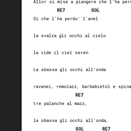
Allor si mise a piangere che l'ha perd
RE
7
SOL
Sì che l'ha perdu' l'anel

la svalza gli occhi al cielo

la vide il ciel seren

La sbassa gli occhi all'onda

ravanei, remolazz, barbabietol e spina
RE
7
tre palanche al mazz,

la sbassa gli occhi all'onda,

SOL
RE
7