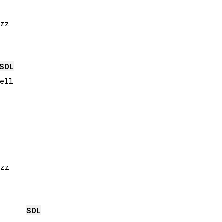
zz

SOL
ell

zz

SOL