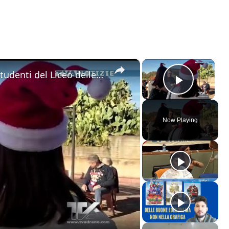
×
×
Biancavilla. Tenero incontro tra studenti del Liceo delle Scienze Umane di S. M. di Licodia e ospiti
Play V
Now Playing
ay
deo