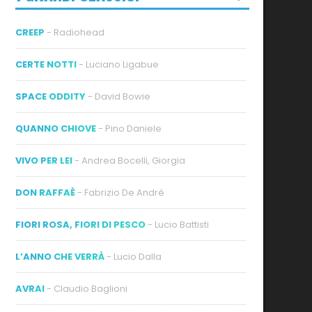
CREEP
- Radiohead
CERTE NOTTI
- Luciano Ligabue
SPACE ODDITY
- David Bowie
ideo
QUANNO CHIOVE
- Pino Daniele
VIVO PER LEI
- Andrea Bocelli, Giorgia
DON RAFFAÈ
- Fabrizio De André
FIORI ROSA, FIORI DI PESCO
- Lucio Battisti
L’ANNO CHE VERRÀ
- Lucio Dalla
AVRAI
- Claudio Baglioni