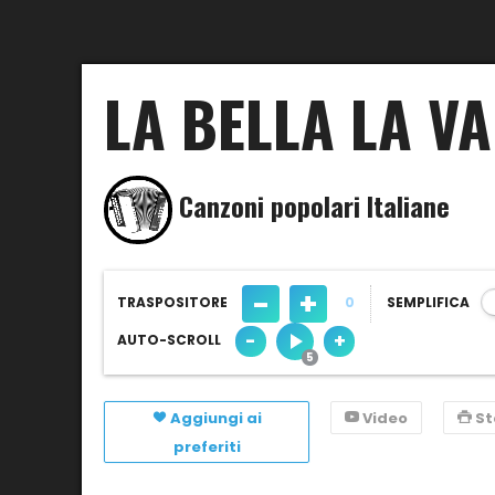
LA BELLA LA V
Canzoni popolari Italiane
-
+
TRASPOSITORE
0
SEMPLIFICA
-
+
AUTO-SCROLL
Aggiungi ai
Video
S
preferiti