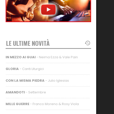
LE ULTIME NOVITÀ
IN MEZZO AI GUAI
- Neima Ezza & Vale Pain
GLORIA
- Canti Liturgici
CON LA MISMA PIEDRA
- Julio Iglesias
AMANDOTI
- Settembre
MILLE GUERRE
- Franco Moreno & Rosy Viola