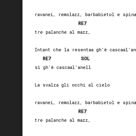
ravanei, remolazz, barbabietol e spina
RE
7
tre palanche al mazz,

Intant che la resentaa gh'è cascaal'an
RE
7
SOL
sì gh'è cascaal'anell

La svalza gli occhi al cielo

ravanei, remolazz, barbabietol e spina
RE
7
tre palanche al mazz, 
