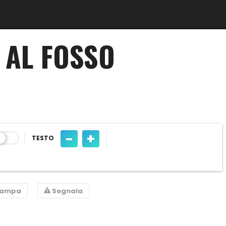
A AL FOSSO
-
+
TESTO
tampa
Segnala