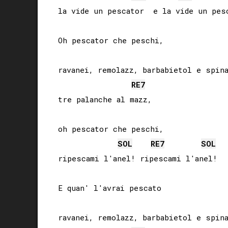
la vide un pescator  e la vide un pesc
Oh pescator che peschi,

ravanei, remolazz, barbabietol e spina
RE
7
tre palanche al mazz,

oh pescator che peschi,

SOL
RE
7
SOL
ripescami l'anel! ripescami l'anel!

E quan' l'avrai pescato

ravanei, remolazz, barbabietol e spina