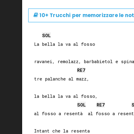
10+ Trucchi per memorizzare le not
SOL
La bella la va al fosso

ravanei, remolazz, barbabietol e spina
RE
7
tre palanche al mazz,

la bella la va al fosso,

SOL
RE
7
al fosso a resentà  al fosso a resentà
Intant che la resenta
