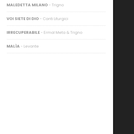
MALEDETTA MILANO
- Trigno
VOI SIETE DI DIO
- Canti Liturgici
IRRECUPERABILE
- Ermal Meta & Trigno
MALÌA
- Levante