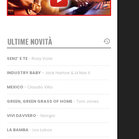
ULTIME NOVITÀ
SENZ’ E TE
- Rosy Viola
INDUSTRY BABY
- Jack Harlow & Lil Nas X
MEXICO
- Claudio Villa
GREEN, GREEN GRASS OF HOME
- Tom Jones
VIVI DAVVERO
- Giorgia
LA BAMBA
- Los Lobos