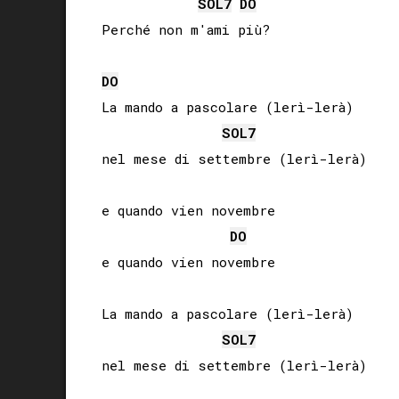
SOL
7
DO
Perché non m'ami più?

DO
La mando a pascolare (lerì-lerà)

SOL
7
nel mese di settembre (lerì-lerà)

e quando vien novembre

DO
e quando vien novembre

La mando a pascolare (lerì-lerà)

SOL
7
nel mese di settembre (lerì-lerà)
