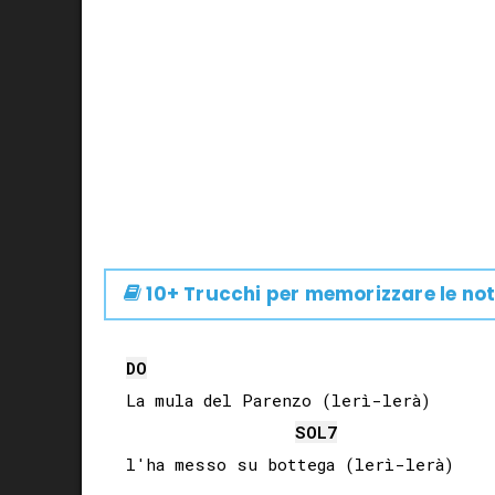
10+ Trucchi per memorizzare le not
DO
La mula del Parenzo (lerì-lerà)

SOL
7
l'ha messo su bottega (lerì-lerà)
