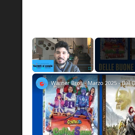
×
Play
Unmute
Fullscreen