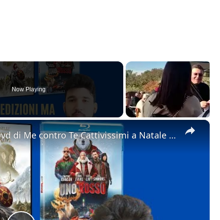
Now Playing
×
Warner Bros - Marzo 2025 - Dal Dvd di Me contro Te Cattivissimi a Natale al Blu-ray di Uno Rosso