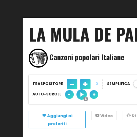
LA MULA DE P
Canzoni popolari Italiane
-
+
TRASPOSITORE
0
SEMPLIFICA
-
+
AUTO-SCROLL
Aggiungi ai
Video
S
preferiti