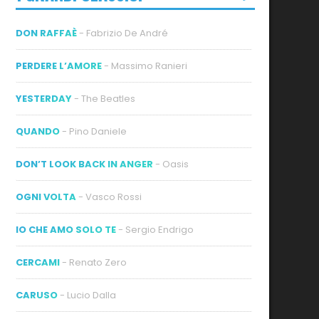
DON RAFFAÈ
- Fabrizio De André
PERDERE L’AMORE
- Massimo Ranieri
YESTERDAY
- The Beatles
QUANDO
- Pino Daniele
DON’T LOOK BACK IN ANGER
- Oasis
OGNI VOLTA
- Vasco Rossi
IO CHE AMO SOLO TE
- Sergio Endrigo
CERCAMI
- Renato Zero
CARUSO
- Lucio Dalla