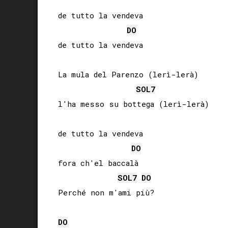
de tutto la vendeva

DO
de tutto la vendeva

La mula del Parenzo (lerì-lerà)

SOL
7
l'ha messo su bottega (lerì-lerà)

de tutto la vendeva

DO
fora ch'el baccalà

SOL
7
DO
Perché non m'ami più?

DO