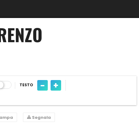
ARENZO
-
+
TESTO
tampa
Segnala