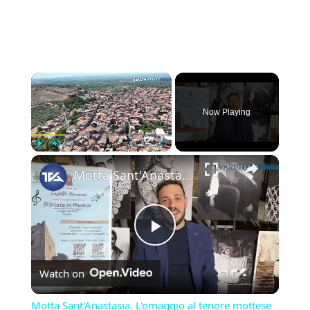
×
Now Playing
×
Play
Unmute
Fullscreen
Motta Sant'Anastasia. L'omaggio al tenore mottese Giuseppe Di Stefano nel giorno della sua nascita.
Play
Watch on
Video
Motta Sant'Anastasia. L'omaggio al tenore mottese