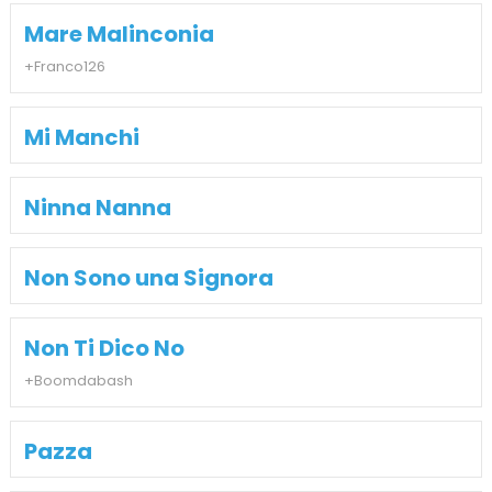
Mare Malinconia
+Franco126
Mi Manchi
Ninna Nanna
Non Sono una Signora
Non Ti Dico No
+Boomdabash
Pazza