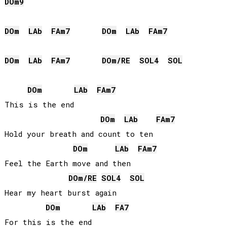
DO
m9
DO
m
LAb
FA
m7
DO
m
LAb
FA
m7
DO
m
LAb
FA
m7
DO
m/
RE
SOL
4
SOL
DO
m
LAb
FA
m7
This is the end

DO
m
LAb
FA
m7
Hold your breath and count to ten

DO
m
LAb
FA
m7
Feel the Earth move and then

DO
m/
RE
SOL
4
SOL
Hear my heart burst again

DO
m
LAb
FA
7
For this is the end
