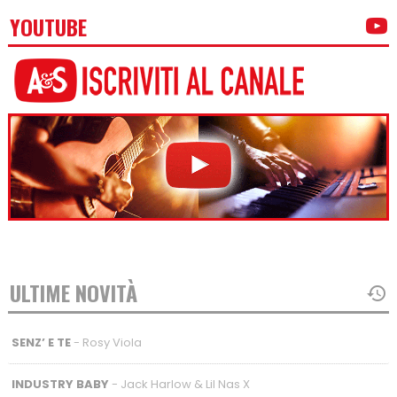
YOUTUBE
ULTIME NOVITÀ
SENZ’ E TE
- Rosy Viola
INDUSTRY BABY
- Jack Harlow & Lil Nas X