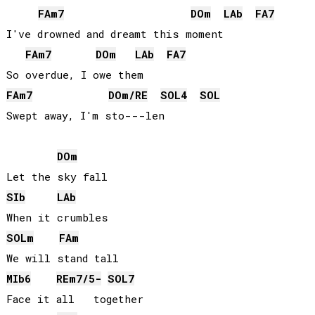
FA
m7
DO
m
LAb
FA
7
I've drowned and dreamt this moment

FA
m7
DO
m
LAb
FA
7
FA
m7
DO
m/
RE
SOL
4
SOL
Swept away, I'm sto---len

DO
m
SIb
LAb
SOL
m
FA
m
MIb
6
RE
m7/5-
SOL
7
Face it all   together
