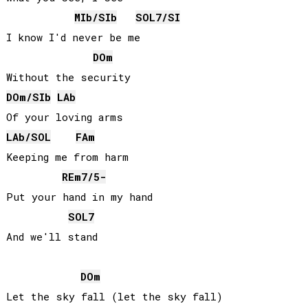
MIb
/
SIb
SOL
7/
SI
I know I'd never be me

DO
m
DO
m/
SIb
LAb
LAb
/
SOL
FA
m
Keeping me from harm

RE
m7/5-
Put your hand in my hand

SOL
7
And we'll stand

DO
m