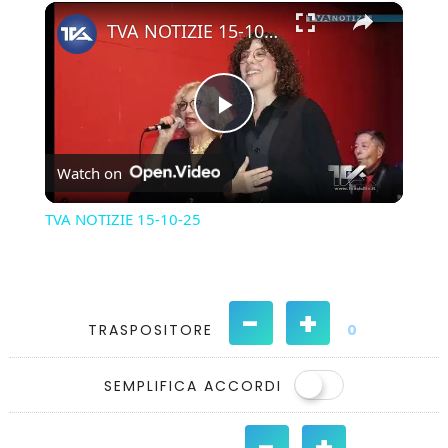
×
Play
Unmute
Fullscreen
TVA NOTIZIE 15-10-25
Play
Watch on
Video
TVA NOTIZIE 15-10-25
-
+
TRASPOSITORE
0
SEMPLIFICA ACCORDI
-
+