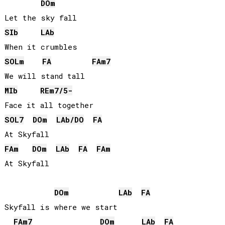
DO
m
SIb
LAb
SOL
m
FA
FA
m7
MIb
RE
m7/5-
SOL
7
DO
m
LAb
/
DO
FA
FA
m
DO
m
LAb
FA
FA
m
At Skyfall

DO
m
LAb
FA
Skyfall is where we start

FA
m7
DO
m
LAb
FA