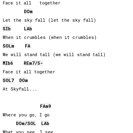
Face it all   together

DO
m
SIb
LAb
SOL
m
FA
MIb
6
RE
m7/5-
SOL
7
DO
m
At Skyfall...

FA
m9
Where you go, I go

DO
m/
SOL
LAb
What you see, I see
