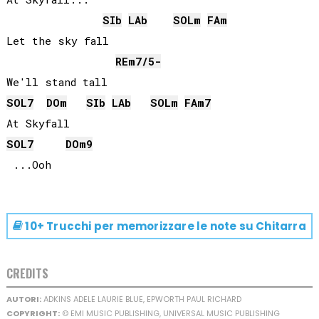
SIb
LAb
SOL
m
FA
m
Let the sky fall

RE
m7/5-
SOL
7
DO
m
SIb
LAb
SOL
m
FA
m7
SOL
7
DO
m9
10+ Trucchi per memorizzare le note su
Chitarra
CREDITS
AUTORI:
ADKINS ADELE LAURIE BLUE, EPWORTH PAUL RICHARD
COPYRIGHT:
© EMI MUSIC PUBLISHING, UNIVERSAL MUSIC PUBLISHING