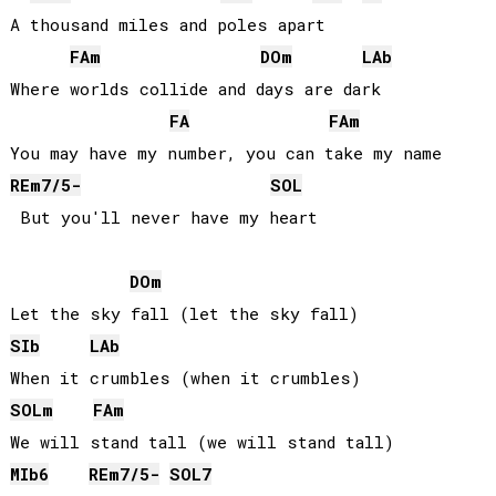
A thousand miles and poles apart

FA
m
DO
m
LAb
Where worlds collide and days are dark

FA
FA
m
RE
m7/5-
SOL
 But you'll never have my heart

DO
m
SIb
LAb
SOL
m
FA
m
MIb
6
RE
m7/5-
SOL
7