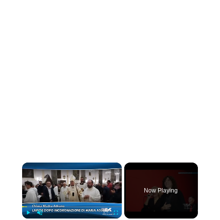
×
Now Playing