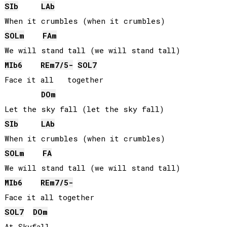
SIb
LAb
SOL
m
FA
m
MIb
6
RE
m7/5-
SOL
7
Face it all   together

DO
m
SIb
LAb
SOL
m
FA
MIb
6
RE
m7/5-
SOL
7
DO
m
At Skyfall...     
