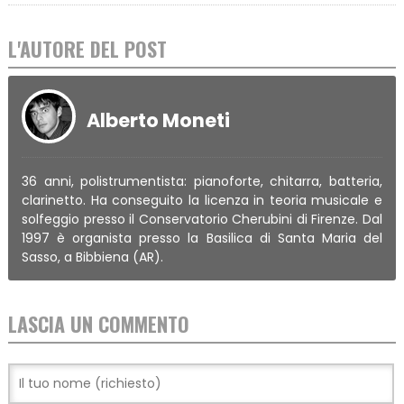
L'AUTORE DEL POST
Alberto Moneti
36 anni, polistrumentista: pianoforte, chitarra, batteria,
clarinetto. Ha conseguito la licenza in teoria musicale e
solfeggio presso il Conservatorio Cherubini di Firenze. Dal
1997 è organista presso la Basilica di Santa Maria del
Sasso, a Bibbiena (AR).
LASCIA UN COMMENTO