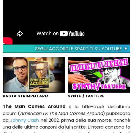
SEGUI ACCORDI E SPARTITI SU YOUTUBE
BASTA STRIMPELLARE!
SYNTH / TASTIERE
The Man Comes Around
è la title-track dell'ultimo
album (
American IV: The Man Comes Around
) pubblicato
da
Johnny Cash
nel 2002, prima della sua morte, nonchè
una delle ultime canzoni da lui scritte. L'intera canzone fa