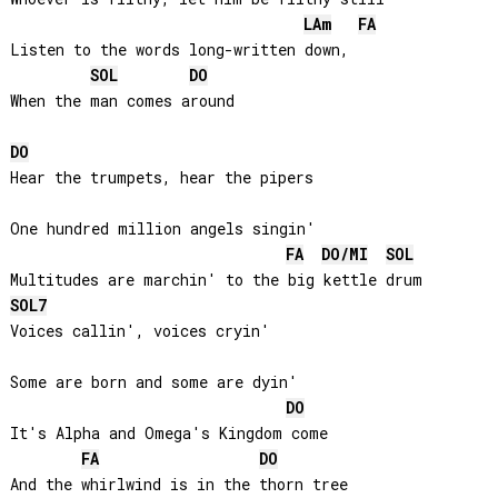
LA
m
FA
Listen to the words long-written down,

SOL
DO
When the man comes around

DO
Hear the trumpets, hear the pipers

One hundred million angels singin'

FA
DO
/
MI
SOL
SOL
7
Voices callin', voices cryin'

Some are born and some are dyin'

DO
It's Alpha and Omega's Kingdom come

FA
DO
And the whirlwind is in the thorn tree
