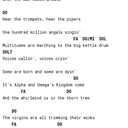
DO
Hear the trumpets, hear the pipers

One hundred million angels singin'

FA
DO
/
MI
SOL
SOL
7
Voices callin', voices cryin'

Some are born and some are dyin'

DO
It's Alpha and Omega's Kingdom come

FA
DO
And the whirlwind is in the thorn tree

DO
The virgins are all trimming their wicks

FA
DO