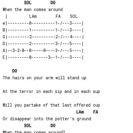
SOL
DO
When the man comes around

 |         LAm        FA    SOL

e|---------0----------1-/---3----|

B|---------1----------1-/---3----|

G|---------2----------2-/---4----|

D|---------2----------3-/---5----|

A|--3-2-0--0-----0----3-/---5----|

E|---------0-------3--1-/---3----|

DO
The hairs on your arm will stand up

At the terror in each sip and in each sup

Will you partake of that last offered cup

LA
m
FA
Or disappear into the potter's ground

SOL
DO
When the man comes around?
