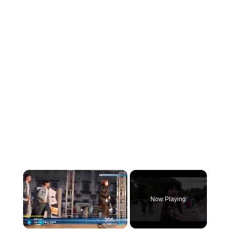
×
Now Playing