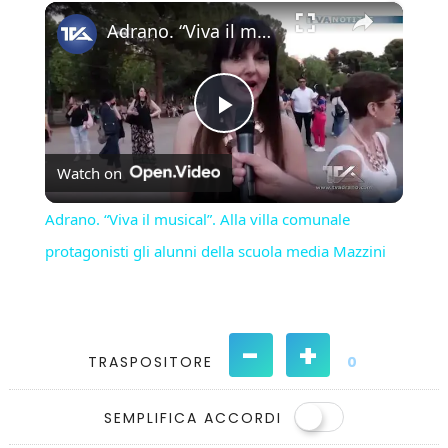
×
Play
Unmute
Fullscreen
Adrano. “Viva il musical”. Alla villa comunale protagonisti gli alunni della scuola media Mazzini
Play
Watch on
Video
Adrano. “Viva il musical”. Alla villa comunale
protagonisti gli alunni della scuola media Mazzini
-
+
TRASPOSITORE
0
SEMPLIFICA ACCORDI