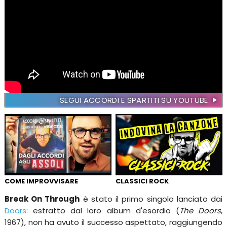
SEGUI ACCORDI E SPARTITI SU YOUTUBE
COME IMPROVVISARE
CLASSICI ROCK
Break On Through
è stato il primo singolo lanciato dai
Doors
: estratto dal loro album d'esordio (
The Doors
,
1967), non ha avuto il successo aspettato, raggiungendo