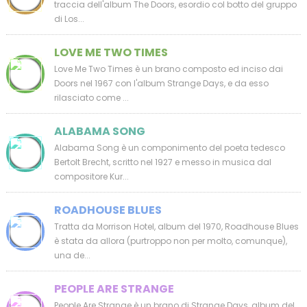
traccia dell'album The Doors, esordio col botto del gruppo
di Los...
LOVE ME TWO TIMES
Love Me Two Times è un brano composto ed inciso dai
Doors nel 1967 con l'album Strange Days, e da esso
rilasciato come ...
ALABAMA SONG
Alabama Song è un componimento del poeta tedesco
Bertolt Brecht, scritto nel 1927 e messo in musica dal
compositore Kur...
ROADHOUSE BLUES
Tratta da Morrison Hotel, album del 1970, Roadhouse Blues
è stata da allora (purtroppo non per molto, comunque),
una de...
PEOPLE ARE STRANGE
People Are Strange è un brano di Strange Days, album del