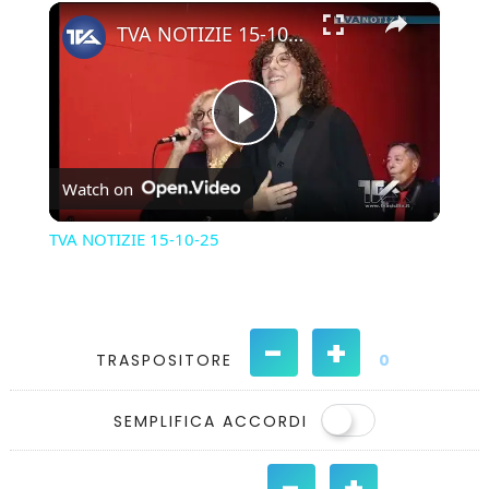
×
Play
Unmute
Fullscreen
TVA NOTIZIE 15-10-25
Play
Watch on
Video
TVA NOTIZIE 15-10-25
-
+
TRASPOSITORE
0
SEMPLIFICA ACCORDI
-
+