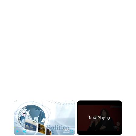
×
Now Playing