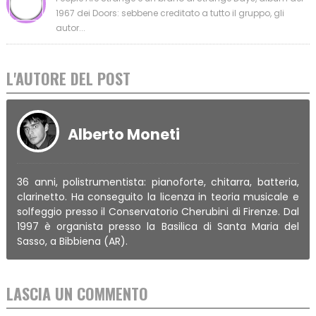
1967 dei Doors: sebbene creditato a tutto il gruppo, gli
autor...
L'AUTORE DEL POST
Alberto Moneti
36 anni, polistrumentista: pianoforte, chitarra, batteria,
clarinetto. Ha conseguito la licenza in teoria musicale e
solfeggio presso il Conservatorio Cherubini di Firenze. Dal
1997 è organista presso la Basilica di Santa Maria del
Sasso, a Bibbiena (AR).
LASCIA UN COMMENTO