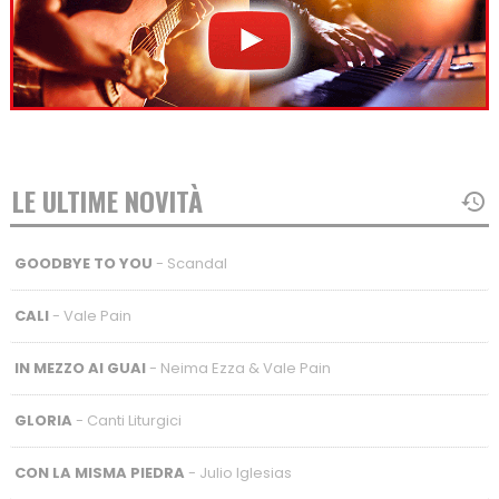
LE ULTIME NOVITÀ
GOODBYE TO YOU
- Scandal
CALI
- Vale Pain
IN MEZZO AI GUAI
- Neima Ezza & Vale Pain
GLORIA
- Canti Liturgici
CON LA MISMA PIEDRA
- Julio Iglesias