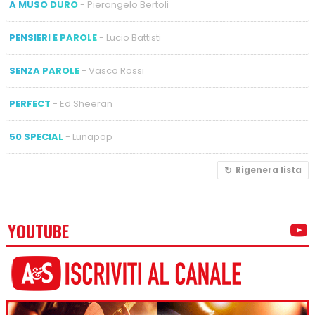
A MUSO DURO
- Pierangelo Bertoli
PENSIERI E PAROLE
- Lucio Battisti
SENZA PAROLE
- Vasco Rossi
PERFECT
- Ed Sheeran
50 SPECIAL
- Lunapop
Rigenera lista
YOUTUBE