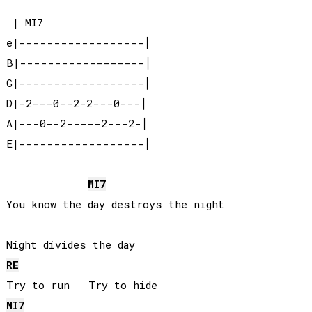
 | MI7

e|------------------│

B|------------------│

G|------------------│

D|-2---0--2-2---0---│

A|---0--2-----2---2-│

E|------------------│

MI
7
You know the day destroys the night

RE
MI
7