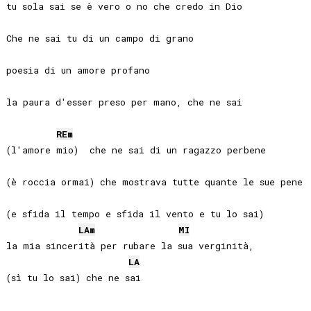
tu sola sai se è vero o no che credo in Dio

Che ne sai tu di un campo di grano

poesia di un amore profano

la paura d'esser preso per mano, che ne sai

RE
m
(l'amore mio)  che ne sai di un ragazzo perbene

(è roccia ormai) che mostrava tutte quante le sue pene

(e sfida il tempo e sfida il vento e tu lo sai)

LA
m
MI
la mia sincerità per rubare la sua verginità,

LA
(sì tu lo sai) che ne sai
