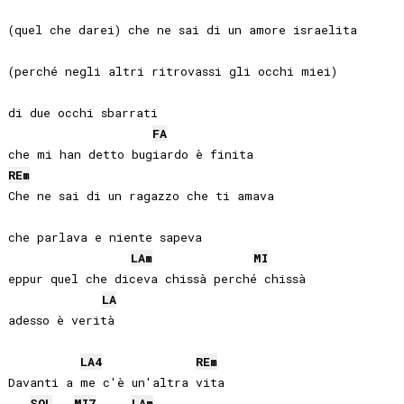
(quel che darei) che ne sai di un amore israelita

(perché negli altri ritrovassi gli occhi miei)

di due occhi sbarrati

FA
RE
m
Che ne sai di un ragazzo che ti amava

che parlava e niente sapeva

LA
m
MI
eppur quel che diceva chissà perché chissà

LA
adesso è verità

LA
4
RE
m
Davanti a me c'è un'altra vita

SOL
MI
7
LA
m