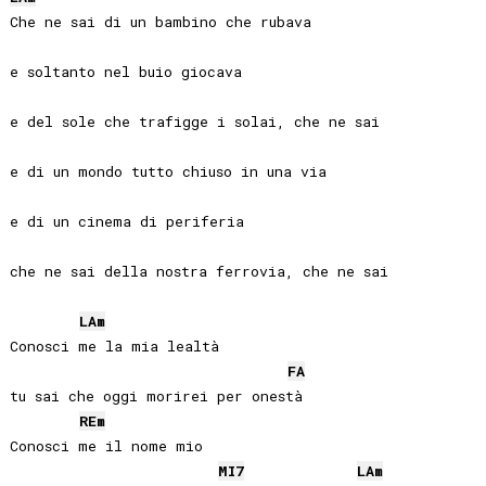
Che ne sai di un bambino che rubava

e soltanto nel buio giocava

e del sole che trafigge i solai, che ne sai

e di un mondo tutto chiuso in una via

e di un cinema di periferia

che ne sai della nostra ferrovia, che ne sai

LA
m
Conosci me la mia lealtà

FA
tu sai che oggi morirei per onestà

RE
m
Conosci me il nome mio

MI
7
LA
m