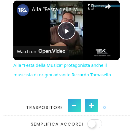
×
Play
Unmute
Fullscreen
Alla “Festa della Musica” protagonista anche il musicista di origini adranite Riccardo Tomasello
Play
Watch on
Video
Alla “Festa della Musica” protagonista anche il
musicista di origini adranite Riccardo Tomasello
-
+
TRASPOSITORE
0
SEMPLIFICA ACCORDI