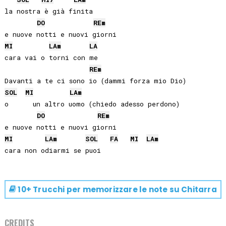
la nostra è già finita

DO
RE
m
MI
LA
m
LA
cara vai o torni con me

RE
m
SOL
MI
LA
m
o      un altro uomo (chiedo adesso perdono)

DO
RE
m
MI
LA
m
SOL
FA
MI
LA
m
10+ Trucchi per memorizzare le note su
Chitarra
CREDITS