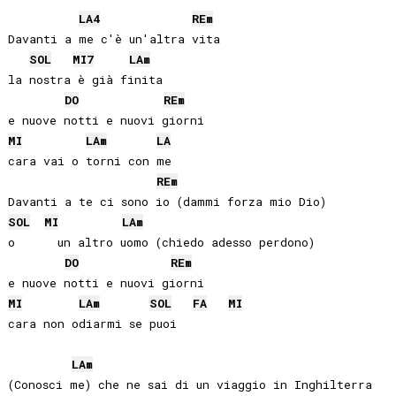
LA
4
RE
m
Davanti a me c'è un'altra vita

SOL
MI
7
LA
m
la nostra è già finita

DO
RE
m
MI
LA
m
LA
cara vai o torni con me

RE
m
SOL
MI
LA
m
o      un altro uomo (chiedo adesso perdono)

DO
RE
m
MI
LA
m
SOL
FA
MI
cara non odiarmi se puoi

LA
m
(Conosci me) che ne sai di un viaggio in Inghilterra
