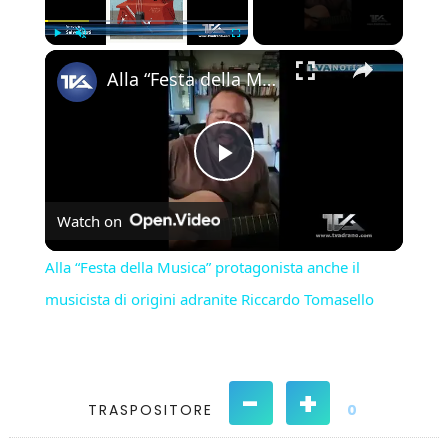
×
Play
Unmute
Fullscreen
Alla “Festa della Musica” protagonista anche il musicista di origini adranite Riccardo Tomasello
Play
Watch on
Video
Alla “Festa della Musica” protagonista anche il
musicista di origini adranite Riccardo Tomasello
-
+
TRASPOSITORE
0