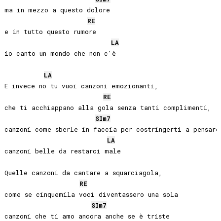
ma in mezzo a questo dolore

RE
e in tutto questo rumore

LA
io canto un mondo che non c'è

LA
E invece no tu vuoi canzoni emozionanti,

RE
che ti acchiappano alla gola senza tanti complimenti,

SI
m7
canzoni come sberle in faccia per costringerti a pensare

LA
canzoni belle da restarci male

Quelle canzoni da cantare a squarciagola,

RE
come se cinquemila voci diventassero una sola

SI
m7
canzoni che ti amo ancora anche se è triste
