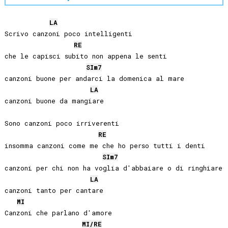
LA
Scrivo canzoni poco intelligenti

RE
che le capisci subito non appena le senti

SI
m7
canzoni buone per andarci la domenica al mare

LA
canzoni buone da mangiare

Sono canzoni poco irriverenti

RE
insomma canzoni come me che ho perso tutti i denti

SI
m7
canzoni per chi non ha voglia d'abbaiare o di ringhiare

LA
canzoni tanto per cantare

MI
Canzoni che parlano d'amore

MI
/
RE