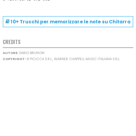
10+ Trucchi per memorizzare le note su
Chitarra
CREDITS
AUTORE:
DARIO BRUNORI
COPYRIGHT:
© PICICCA S.R.L., WARNER CHAPPELL MUSIC ITALIANA S.R.L.