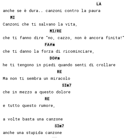
LA
anche se è dura.. canzoni contro la paura

MI
Canzoni che ti salvano la vita,

MI
/
RE
che ti fanno dire "no, cazzo, non è ancora finita!"

FA#
m
che ti danno la forza di ricominciare,

DO#
m
he ti tengono in piedi quando senti di crollare

RE
Ma non ti sembra un miracolo

SI
m7
che in mezzo a questo dolore

RE
e tutto questo rumore,

a volte basta una canzone

SI
m7
anche una stupida canzone
