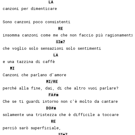
LA
canzoni per dimenticare

Sono canzoni poco consistenti

RE
insomma canzoni come me che non faccio più ragionamenti

SI
m7
che voglio solo sensazioni solo sentimenti

LA
e una tazzina di caffè

MI
Canzoni che parlano d'amore

MI
/
RE
perché alla fine, dai, di che altro vuoi parlare?

FA#
m
Che se ti guardi intorno non c'è molto da cantare

DO#
m
solamente una tristezza che è difficile a toccare

RE
perciò sarò superficiale,

SI
m7