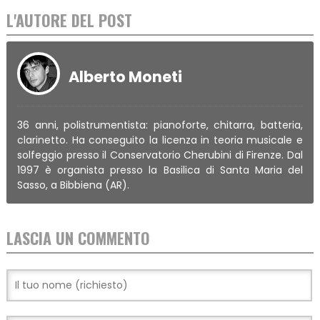
L'AUTORE DEL POST
Alberto Moneti
36 anni, polistrumentista: pianoforte, chitarra, batteria,
clarinetto. Ha conseguito la licenza in teoria musicale e
solfeggio presso il Conservatorio Cherubini di Firenze. Dal
1997 è organista presso la Basilica di Santa Maria del
Sasso, a Bibbiena (AR).
LASCIA UN COMMENTO