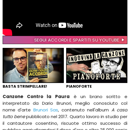
SEGUI ACCORDI E SPARTITI SU YOUTUBE
BASTA STRIMPELLARE!
PIANOFORTE
Canzone Contro la Paura
è un brano scritto e
interpretato da Dario Brunori, meglio conosciuto col
nome d'arte
Brunori Sas
, contenuto nell'album
A casa
tutto bene
pubblicato nel 2017. Quarto lavoro in studio per
il cantautore cosentino, riscuote ottimo successo di
pubblico aggiudicandosi il disco d'oro e oltre 25,000 copie