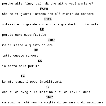
perché alla fine, dai, di che altro vuoi parlare?

FA#
m
Che se ti guardi intorno non c'è niente da cantare

DO#
m
solamente un grande vuoto che a guardarlo ti fa male

RE
perciò sarò superficiale

SI
m7
ma in mezzo a questo dolore

RE
tutto questo rancore

LA
io canto solo per me

LA
Le mie canzoni poco intelligenti

RE
che ti ci svegli la mattina e ti ci lavi i denti

SI
m7
canzoni per chi non ha voglia di pensare o di ascoltare
