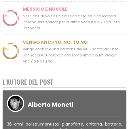
MESSICO E NUVOLE
Messico E Nuvole è un classico della musica leggera
italiana, interpretato per la prima volta nel 1970 da Enzo
Jannacci...
VENGO ANCH’IO. NO, TU NO
Vengo Anch'io è una canzone del 1968, scritta da Enzo
Jannacci e pubblicata con l'omonimo album Vengo
Anch'io, No Tu No...
L'AUTORE DEL POST
Alberto Moneti
36 anni, polistrumentista: pianoforte, chitarra, batteria,