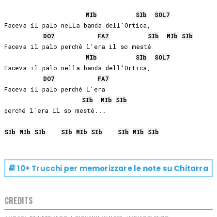
MIb
SIb
SOL
7
Faceva il palo nella banda dell'Ortica,

DO
7
FA
7
SIb
MIb
SIb
Faceva il palo perché l'era il so mesté

MIb
SIb
SOL
7
Faceva il palo nella banda dell'Ortica,

DO
7
FA
7
Faceva il palo perché l'era

SIb
MIb
SIb
perché l'era il so mesté... 

SIb
MIb
SIb
SIb
MIb
SIb
SIb
MIb
SIb
10+ Trucchi per memorizzare le note su
Chitarra
CREDITS