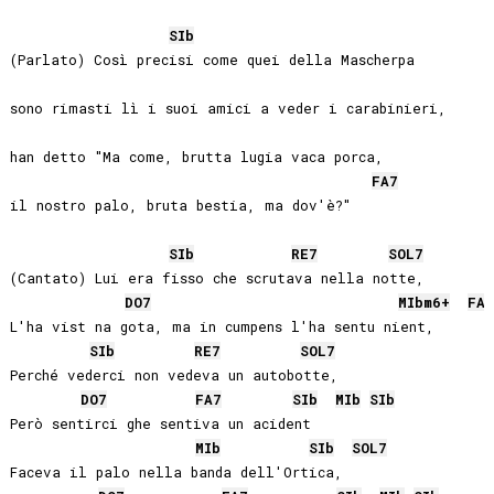
SIb
(Parlato) Così precisi come quei della Mascherpa 

sono rimasti lì i suoi amici a veder i carabinieri, 

han detto "Ma come, brutta lugia vaca porca, 

FA
7
il nostro palo, bruta bestia, ma dov'è?"

SIb
RE
7
SOL
7
(Cantato) Lui era fisso che scrutava nella notte,

DO
7
MIb
m6+
FA
7
L'ha vist na gota, ma in cumpens l'ha sentu nient,

SIb
RE
7
SOL
7
Perché vederci non vedeva un autobotte,

DO
7
FA
7
SIb
MIb
SIb
Però sentirci ghe sentiva un acident

MIb
SIb
SOL
7
Faceva il palo nella banda dell'Ortica,
