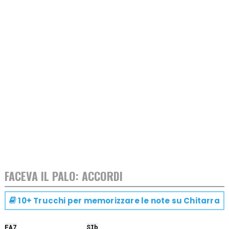
FACEVA IL PALO: ACCORDI
10+ Trucchi per memorizzare le note su
Chitarra
FA
7
SIb