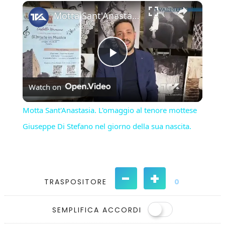
×
Play
Unmute
Fullscreen
Motta Sant'Anastasia. L'omaggio al tenore mottese Giuseppe Di Stefano nel giorno della sua nascita.
Play
Watch on
Video
Motta Sant'Anastasia. L'omaggio al tenore mottese
Giuseppe Di Stefano nel giorno della sua nascita.
-
+
TRASPOSITORE
0
SEMPLIFICA ACCORDI