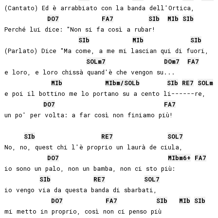
(Cantato) Ed è arrabbiato con la banda dell'Ortica,

DO
7
FA
7
SIb
MIb
SIb
Perché lui dice: "Non si fa così a rubar!

SIb
MIb
SIb
(Parlato) Dice "Ma come, a me mi lascian qui di fuori, 

SOL
m7
DO
m7
FA
7
e loro, e loro chissà quand'è che vengon su... 

MIb
MIb
m/
SOLb
SIb
RE
7
SOL
m
e poi il bottino me lo portano su a cento li------re, 

DO
7
FA
7
un po' per volta: a far così non finiamo più! 

SIb
RE
7
SOL
7
No, no, quest chi l'è proprio un laurà de ciula, 

DO
7
MIb
m6+
FA
7
io sono un palo, non un bamba, non ci sto più: 

SIb
RE
7
SOL
7
io vengo via da questa banda di sbarbati, 

DO
7
FA
7
SIb
MIb
SIb
mi metto in proprio, così non ci penso più
