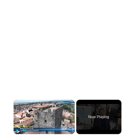
×
Now Playing