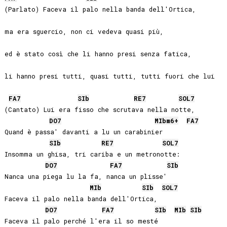
(Parlato) Faceva il palo nella banda dell'Ortica, 

ma era sguercio, non ci vedeva quasi più, 

ed è stato così che li hanno presi senza fatica, 

li hanno presi tutti, quasi tutti, tutti fuori che lui

FA
7
SIb
RE
7
SOL
7
(Cantato) Lui era fisso che scrutava nella notte,

DO
7
MIb
m6+
FA
7
Quand è passa' davanti a lu un carabinier

SIb
RE
7
SOL
7
Insomma un ghisa, tri cariba e un metronotte:

DO
7
FA
7
SIb
Nanca una piega lu la fa, nanca un plisse'

MIb
SIb
SOL
7
Faceva il palo nella banda dell'Ortica,

DO
7
FA
7
SIb
MIb
SIb
Faceva il palo perché l'era il so mesté
