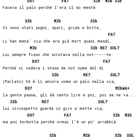
DO
7
FA
7
SIb
MIb
SIb
Faceva il palo perché l'era il so mesté

SIb
MIb
SIb
Ci sono stati pugni, spari, grida e botte,

FA
7
Li han mena' via che era già mort quasi mesdì,

MIb
SIb
RE
7
SOL
7
Lui sempre fisso che scrutava nella not-----te

DO
7
FA
7
Perché ci vedeva i stess de not cume del dì

SIb
RE
7
SOL
7
(Parlato) Ed è lì ancora come un palo nella via, 

DO
7
MIb
m6+
F
la gente passa, gli dà cento lire e poi, poi se ne va... 
SIb
RE
7
SOL
7
lui circospetto guarda in giro e mette via, 

DO
7
FA
7
SIb
MIb
S
ma poi borbotta perché ormai l'è un po' arrabbià

SIb
MIb
SIb
SOL
7