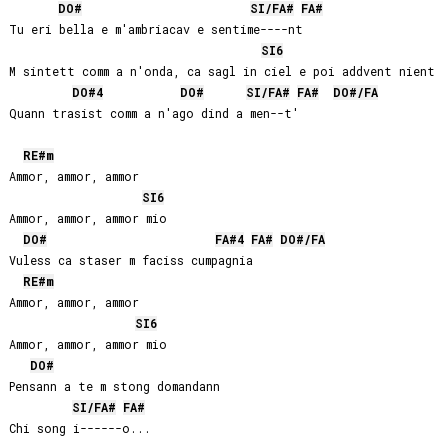
DO#
SI
/
FA#
FA#
Tu eri bella e m'ambriacav e sentime----nt

SI
6
M sintett comm a n'onda, ca sagl in ciel e poi addvent nient

DO#
4
DO#
SI
/
FA#
FA#
DO#
/
FA
Quann trasist comm a n'ago dind a men--t'

RE#
m
Ammor, ammor, ammor

SI
6
Ammor, ammor, ammor mio

DO#
FA#
4
FA#
DO#
/
FA
Vuless ca staser m faciss cumpagnia

RE#
m
Ammor, ammor, ammor

SI
6
Ammor, ammor, ammor mio

DO#
Pensann a te m stong domandann

SI
/
FA#
FA#
Chi song i------o...
