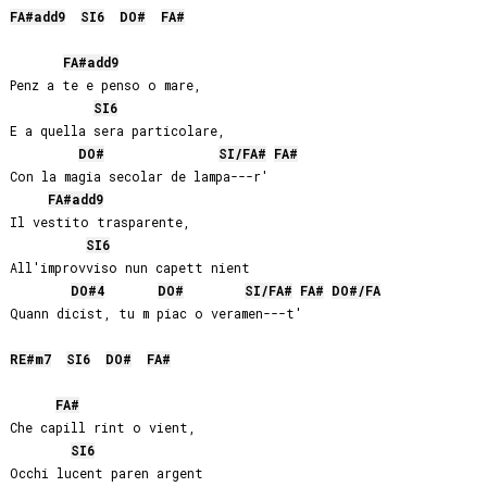
FA#
add9
SI
6
DO#
FA#
FA#
add9
Penz a te e penso o mare,

SI
6
E a quella sera particolare,

DO#
SI
/
FA#
FA#
Con la magia secolar de lampa---r'

FA#
add9
Il vestito trasparente,

SI
6
All'improvviso nun capett nient

DO#
4
DO#
SI
/
FA#
FA#
DO#
/
FA
Quann dicist, tu m piac o veramen---t'

RE#
m7
SI
6
DO#
FA#
FA#
Che capill rint o vient,

SI
6
Occhi lucent paren argent
