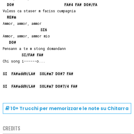
DO#
FA#
4
FA#
DO#
/
FA
Vuless ca staser m faciss cumpagnia

RE#
m
Ammor, ammor, ammor

SI
6
Ammor, ammor, ammor mio

DO#
Pensann a te m stong domandann

SI
/
FA#
FA#
Chi song i------o...

SI
FA#
add9/
LA#
SOL#
m7
DO#
7
FA#
SI
FA#
add9/
LA#
SOL#
m7
DO#
7/4
FA#
10+ Trucchi per memorizzare le note su
Chitarra
CREDITS