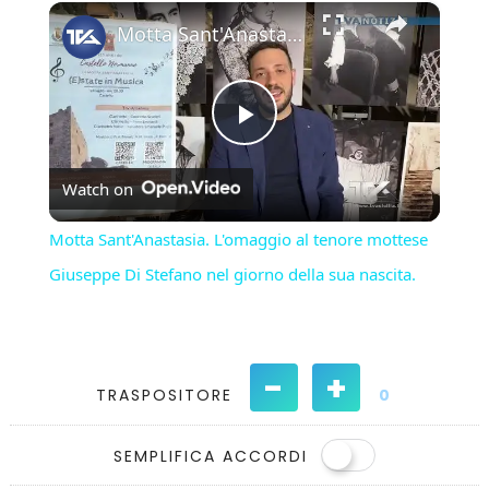
×
Play
Unmute
Fullscreen
Motta Sant'Anastasia. L'omaggio al tenore mottese Giuseppe Di Stefano nel giorno della sua nascita.
Play
Watch on
Video
Motta Sant'Anastasia. L'omaggio al tenore mottese
Giuseppe Di Stefano nel giorno della sua nascita.
-
+
TRASPOSITORE
0
SEMPLIFICA ACCORDI