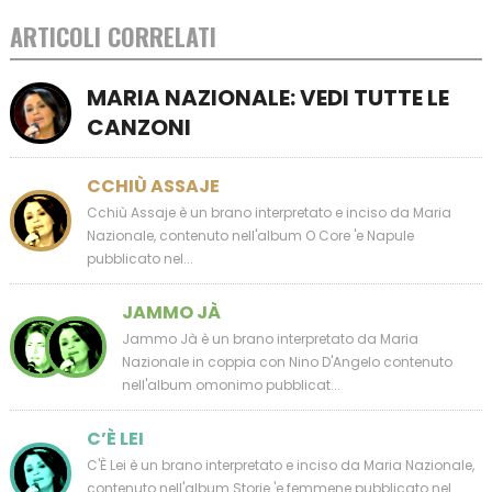
ARTICOLI CORRELATI
MARIA NAZIONALE: VEDI TUTTE LE
CANZONI
CCHIÙ ASSAJE
Cchiù Assaje è un brano interpretato e inciso da Maria
Nazionale, contenuto nell'album O Core 'e Napule
pubblicato nel...
JAMMO JÀ
Jammo Jà è un brano interpretato da Maria
Nazionale in coppia con Nino D'Angelo contenuto
nell'album omonimo pubblicat...
C’È LEI
C'È Lei è un brano interpretato e inciso da Maria Nazionale,
contenuto nell'album Storie 'e femmene pubblicato nel