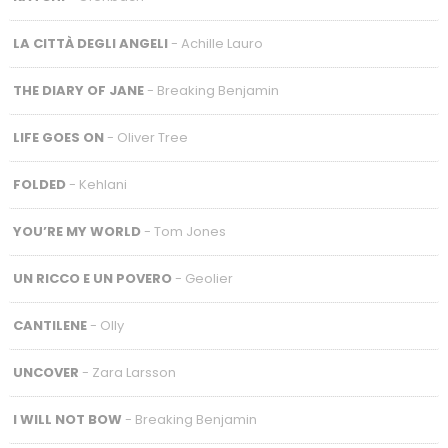
LA CITTÀ DEGLI ANGELI
- Achille Lauro
THE DIARY OF JANE
- Breaking Benjamin
LIFE GOES ON
- Oliver Tree
FOLDED
- Kehlani
YOU’RE MY WORLD
- Tom Jones
UN RICCO E UN POVERO
- Geolier
CANTILENE
- Olly
UNCOVER
- Zara Larsson
I WILL NOT BOW
- Breaking Benjamin