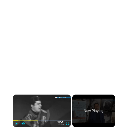
×
Now Playing