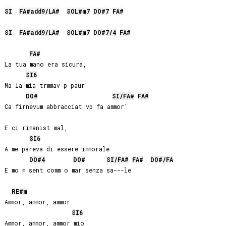
SI
FA#
add9/
LA#
SOL#
m7
DO#
7
FA#
SI
FA#
add9/
LA#
SOL#
m7
DO#
7/4
FA#
FA#
La tua mano era sicura,

SI
6
Ma la mia trmmav p paur

DO#
SI
/
FA#
FA#
Ca firnevum abbracciat vp fa ammor'

E ci rimanist mal,

SI
6
A me pareva di essere immorale

DO#
4
DO#
SI
/
FA#
FA#
DO#
/
FA
E mo m sent comm o mar senza sa---le

RE#
m
Ammor, ammor, ammor

SI
6
Ammor, ammor, ammor mio
