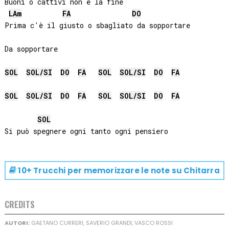
Buoni o cattivi non è la fine

LA
m
FA
DO
Prima c'è il giusto o sbagliato da sopportare

Da sopportare

SOL
SOL
/
SI
DO
FA
SOL
SOL
/
SI
DO
FA
SOL
SOL
/
SI
DO
FA
SOL
SOL
/
SI
DO
FA
SOL
10+ Trucchi per memorizzare le note su
Chitarra
CREDITS
AUTORI:
GAETANO CURRERI, SAVERIO GRANDI, VASCO ROSSI