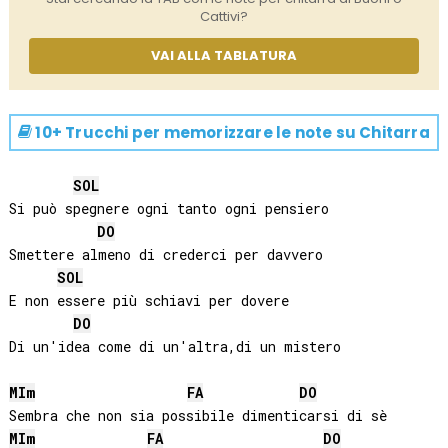
Cattivi?
VAI ALLA TABLATURA
10+ Trucchi per memorizzare le note su
Chitarra
SOL
Si può spegnere ogni tanto ogni pensiero

DO
Smettere almeno di crederci per davvero

SOL
E non essere più schiavi per dovere

DO
Di un'idea come di un'altra,di un mistero

MI
m
FA
DO
MI
m
FA
DO