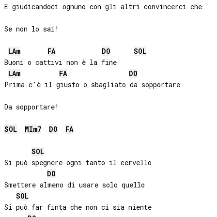
E giudicandoci ognuno con gli altri convincerci che

Se non lo sai!

LA
m
FA
DO
SOL
Buoni o cattivi non è la fine

LA
m
FA
DO
Prima c'è il giusto o sbagliato da sopportare

Da sopportare!

SOL
MI
m7
DO
FA
SOL
Si può spegnere ogni tanto il cervello  

DO
Smettere almeno di usare solo quello   

SOL
Si può far finta che non ci sia niente  
