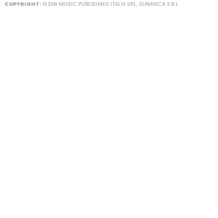
COPYRIGHT:
© EMI MUSIC PUBLISHING ITALIA SRL, GIAMAICA S.R.L.