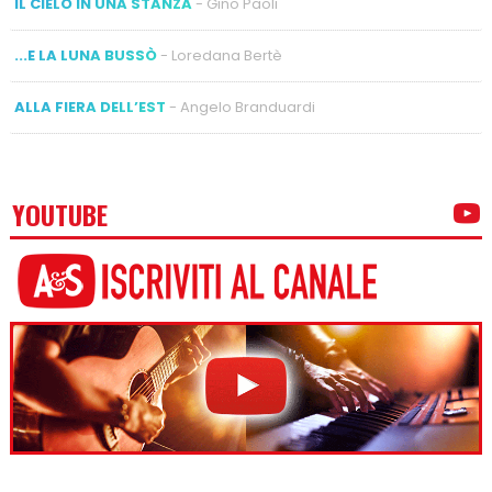
IL CIELO IN UNA STANZA
- Gino Paoli
...E LA LUNA BUSSÒ
- Loredana Bertè
ALLA FIERA DELL’EST
- Angelo Branduardi
YOUTUBE