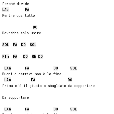
LAb
FA
DO
Dovrebbe solo unire

SOL
FA
DO
SOL
MI
m
FA
DO
RE
DO
LA
m
FA
DO
SOL
Buoni o cattivi non è la fine

LA
m
FA
DO
Prima c'è il giusto o sbagliato da sopportare

Da sopportare

LA
m
FA
DO
SOL