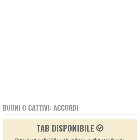
BUONI O CATTIVI: ACCORDI
TAB DISPONIBILE
Stai cercando la TAB con le note per chitarra di Buoni o