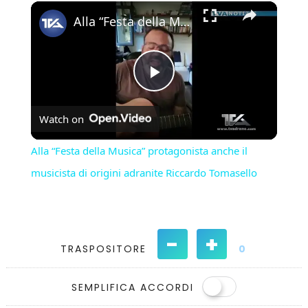
×
Play
Unmute
Fullscreen
Alla “Festa della Musica” protagonista anche il musicista di origini adranite Riccardo Tomasello
Play
Watch on
Video
Alla “Festa della Musica” protagonista anche il
musicista di origini adranite Riccardo Tomasello
-
+
TRASPOSITORE
0
SEMPLIFICA ACCORDI