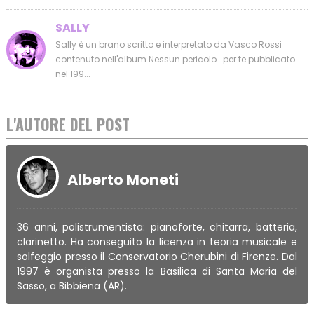
SALLY
Sally è un brano scritto e interpretato da Vasco Rossi
contenuto nell'album Nessun pericolo...per te pubblicato
nel 199...
L'AUTORE DEL POST
Alberto Moneti
36 anni, polistrumentista: pianoforte, chitarra, batteria,
clarinetto. Ha conseguito la licenza in teoria musicale e
solfeggio presso il Conservatorio Cherubini di Firenze. Dal
1997 è organista presso la Basilica di Santa Maria del
Sasso, a Bibbiena (AR).