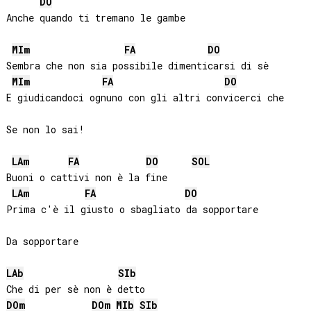
DO
Anche quando ti tremano le gambe       

MI
m
FA
DO
Sembra che non sia possibile dimenticarsi di sè

MI
m
FA
DO
E giudicandoci ognuno con gli altri convicerci che

Se non lo sai!

LA
m
FA
DO
SOL
Buoni o cattivi non è la fine

LA
m
FA
DO
Prima c'è il giusto o sbagliato da sopportare

LAb
SIb
DO
m
DO
m
MIb
SIb