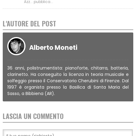
Azz... pubblica...
L'AUTORE DEL POST
Alberto Moneti
36 anni, polistrumentista: pianoforte, chitarra, batteria,
clarinetto. Ha conseguito la licenza in teoria musicale e
solfeggio presso il Conservatorio Cherubini di Firenze. Dal
1997 è organista presso la Basilica di Santa Maria del
Sasso, a Bibbiena (AR).
LASCIA UN COMMENTO