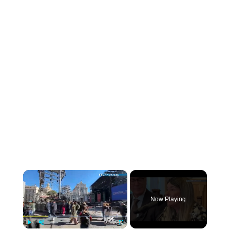
×
Now Playing