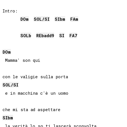
Intro:

DO
m
SOL
/
SI
SIb
m
FA
m
SOLb
REb
add9
SI
FA
7
DO
m
 Mamma' son qui

SOL
/
SI
 e in macchina c'è un uomo

SIb
m