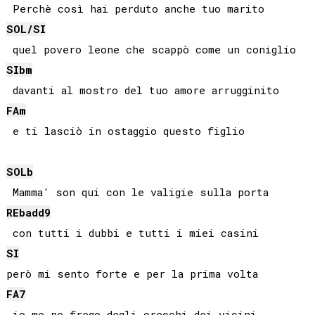
SOL
/
SI
SIb
m
FA
m
SOLb
REb
add9
SI
FA
7