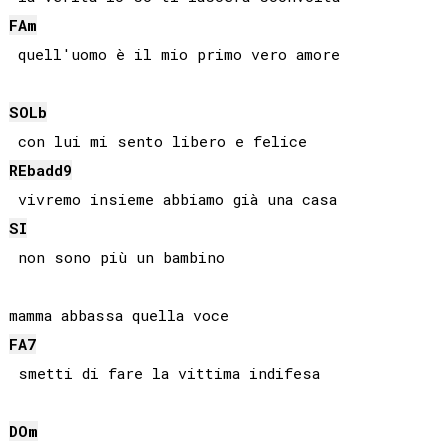
FA
m
SOLb
REb
add9
SI
 non sono più un bambino

FA
7
DO
m