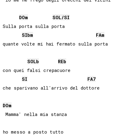
DO
m
SOL
/
SI
Sulla porta sulla porta

SIb
m
FA
m
SOLb
REb
con quei falsi crepacuore

SI
FA
7
DO
m
 Mamma' nella mia stanza
