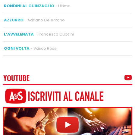
RONDINI AL GUINZAGLIO
- Ultimo
AZZURRO
- Adriano Celentano
L’AVVELENATA
- Francesco Guccini
OGNI VOLTA
- Vasco Rossi
YOUTUBE