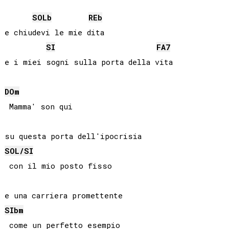
SOLb
REb
e chiudevi le mie dita

SI
FA
7
DO
m
 Mamma' son qui

SOL
/
SI
 con il mio posto fisso

SIb
m
 come un perfetto esempio
