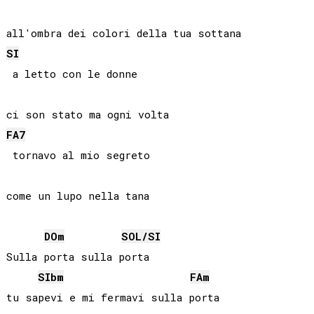
SI
 a letto con le donne 

FA
7
 tornavo al mio segreto 

DO
m
SOL
/
SI
Sulla porta sulla porta

SIb
m
FA
m