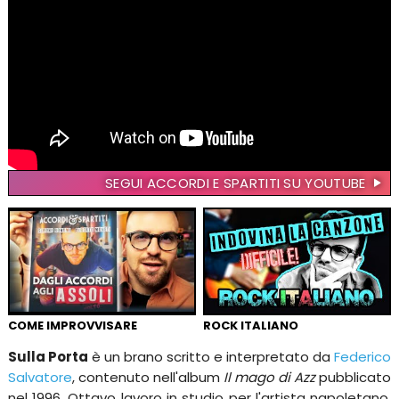
SEGUI ACCORDI E SPARTITI SU YOUTUBE
COME IMPROVVISARE
ROCK ITALIANO
Sulla Porta
è un brano scritto e interpretato da
Federico
Salvatore
, contenuto nell'album
Il mago di Azz
pubblicato
nel 1996. Ottavo lavoro in studio per l'artista napoletano,