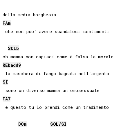
FA
m
SOLb
REb
add9
SI
FA
7
DO
m
SOL
/
SI