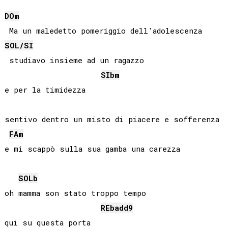
DO
m
SOL
/
SI
 studiavo insieme ad un ragazzo

SIb
m
e per la timidezza

sentivo dentro un misto di piacere e sofferenza

FA
m
SOLb
oh mamma son stato troppo tempo

REb
add9
qui su questa porta
