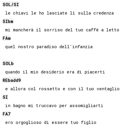
SOL
/
SI
SIb
m
FA
m
SOLb
REb
add9
SI
FA
7