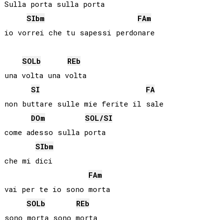
Sulla porta sulla porta

SIb
m
FA
m
SOLb
REb
una volta una volta

SI
FA
non buttare sulle mie ferite il sale

DO
m
SOL
/
SI
come adesso sulla porta 

SIb
m
che mi dici

FA
m
vai per te io sono morta

SOLb
REb
sono morta sono morta
