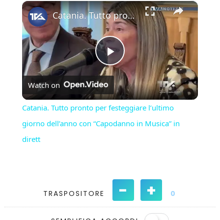
×
Play
Unmute
Fullscreen
Catania. Tutto pronto per festeggiare l’ultimo giorno dell’anno con “Capodanno in Musica” in dirett
Play
Watch on
Video
Catania. Tutto pronto per festeggiare l’ultimo
giorno dell’anno con “Capodanno in Musica” in
dirett
-
+
TRASPOSITORE
0