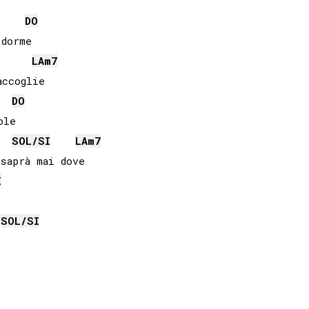
DO
dorme

LA
m7
ccoglie

DO
le

SOL
/
SI
LA
m7
aprà mai dove

I
SOL
/
SI