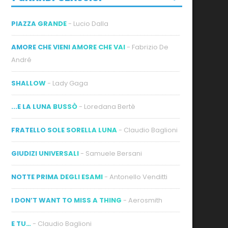
PIAZZA GRANDE
- Lucio Dalla
AMORE CHE VIENI AMORE CHE VAI
- Fabrizio De
André
SHALLOW
- Lady Gaga
...E LA LUNA BUSSÒ
- Loredana Bertè
FRATELLO SOLE SORELLA LUNA
- Claudio Baglioni
GIUDIZI UNIVERSALI
- Samuele Bersani
NOTTE PRIMA DEGLI ESAMI
- Antonello Venditti
I DON’T WANT TO MISS A THING
- Aerosmith
E TU…
- Claudio Baglioni