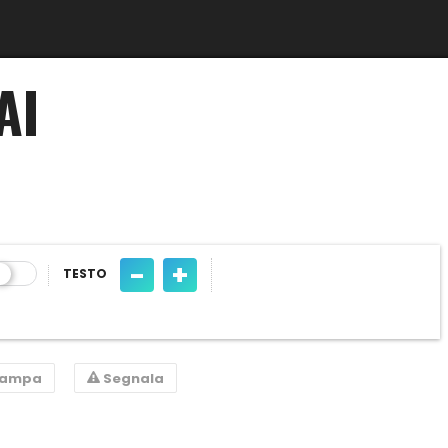
AI
-
+
TESTO
tampa
Segnala