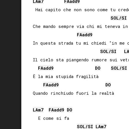
LA
m7
FA
add9
 Hai capito che non sono come tu crede
SOL
/
SI
Che mando sempre via chi mi teneva in 
FA
add9
In questa strada tu mi chiedi "in me c
SOL
/
SI
L
Il cielo sta piangendo rumore sui vetr
FA
add9
DO
SOL
/
SI
È la mia stupida fragilità

FA
add9
DO
Quando rinchiudo fuori la realtà

LA
m7
FA
add9
DO
  E come si fa

SOL
/
SI
LA
m7