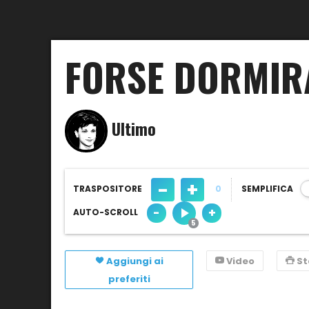
FORSE DORMIR
Ultimo
-
+
TRASPOSITORE
0
SEMPLIFICA
-
+
AUTO-SCROLL
Aggiungi ai
Video
S
preferiti