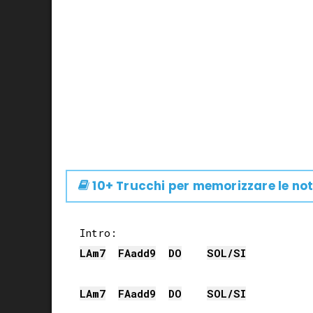
10+ Trucchi per memorizzare le not
LA
m7
FA
add9
DO
SOL
/
SI
LA
m7
FA
add9
DO
SOL
/
SI