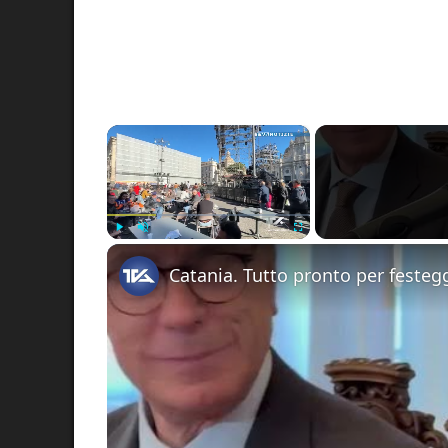
×
Play
Unmute
Fullscreen