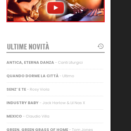
ULTIME NOVITÀ
ANTICA, ETERNA DANZA
- Canti Liturgici
QUANDO DORME LA CITTÀ
- Ultimo
SENZ’ E TE
- Rosy Viola
INDUSTRY BABY
- Jack Harlow & Lil Nas X
MEXICO
- Claudio Villa
GREEN, GREEN GRASS OF HOME
- Tom Jones