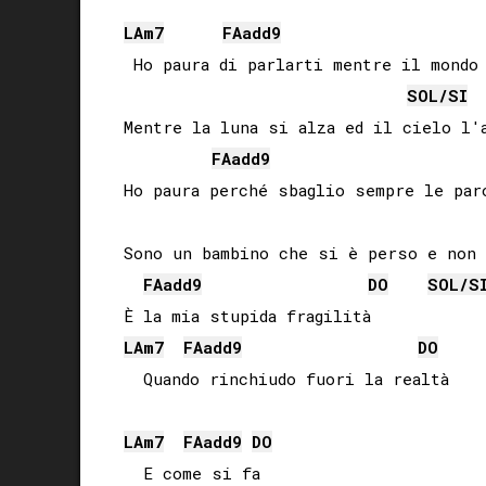
LA
m7
FA
add9
 Ho paura di parlarti mentre il mondo 
SOL
/
SI
Mentre la luna si alza ed il cielo l'a
FA
add9
Ho paura perché sbaglio sempre le paro
Sono un bambino che si è perso e non s
FA
add9
DO
SOL
/
S
LA
m7
FA
add9
DO
  Quando rinchiudo fuori la realtà

LA
m7
FA
add9
DO
  E come si fa
