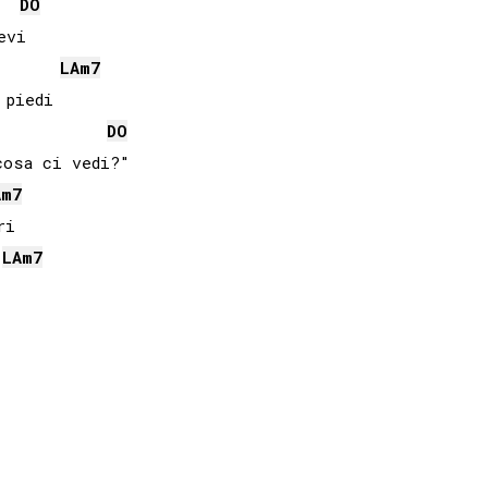
DO
vi

LA
m7
piedi

DO
osa ci vedi?"

A
m7
i

LA
m7