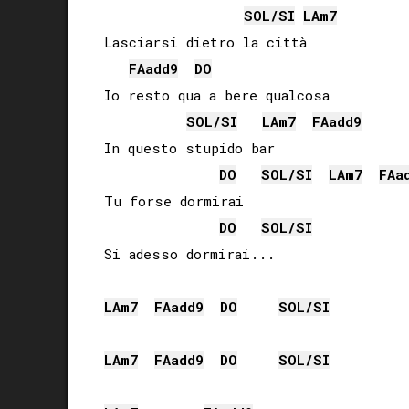
SOL
/
SI
LA
m7
Lasciarsi dietro la città

FA
add9
DO
Io resto qua a bere qualcosa

SOL
/
SI
LA
m7
FA
add9
In questo stupido bar

DO
SOL
/
SI
LA
m7
FA
a
Tu forse dormirai

DO
SOL
/
SI
Si adesso dormirai...

LA
m7
FA
add9
DO
SOL
/
SI
LA
m7
FA
add9
DO
SOL
/
SI