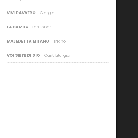
VIVI DAVVERO
- Giorgia
LA BAMBA
- Los Lobos
MALEDETTA MILANO
- Trigno
VOI SIETE DI DIO
- Canti Liturgici