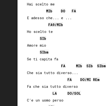
Hai scelto me

MIb
DO
FA
E adesso che... e ...

FA
9/
MIb
Ho scelto te

SIb
Amore mio

SIb
m
Se ti capita fa

FA
MIb
SIb
SIb
m
Che sia tutto diverso...

FA
DO
/
MI
RE
m
Fa che sia tutto diverso

LA
DO
/
SOL
C'e un uomo perso
