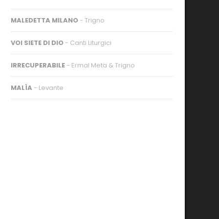
MALEDETTA MILANO
- Trigno
VOI SIETE DI DIO
- Canti Liturgici
IRRECUPERABILE
- Ermal Meta & Trigno
MALÌA
- Levante