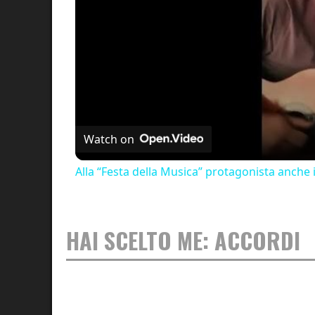
Watch on
Alla “Festa della Musica” protagonista anche 
HAI SCELTO ME: ACCORDI