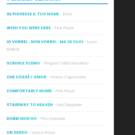
SE PIOVESSE IL TUO NOME
- Elisa
WISH YOU WERE HERE
- Pink Floyd
IO VORREI… NON VORREI… MA SE VUOI
- Lucio
Battisti
SCRIVILE SCEMO
- Pinguini Tattici Nucleari
CHE COSSÈ L’AMOR
- Vinicio Capossela
COMFORTABLY NUMB
- Pink Floyd
STAIRWAY TO HEAVEN
- Led Zeppelin
DUBBI NON HO
- Pino Daniele
UN SENSO
- Vasco Rossi