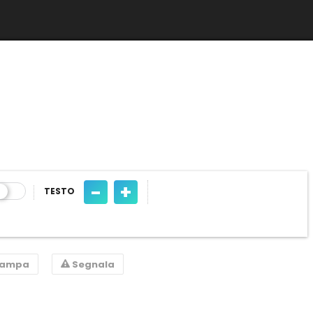
-
+
TESTO
tampa
Segnala