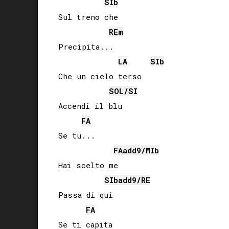
SIb
Sul treno che

RE
m
Precipita...

LA
SIb
Che un cielo terso

SOL
/
SI
Accendi il blu

FA
Se tu...

FA
add9/
MIb
Hai scelto me

SIb
add9/
RE
Passa di qui

FA