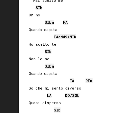
  Hai scelto me

SIb
Oh no

SIb
m
FA
Quando capita

FA
add9/
MIb
Ho scelto te

SIb
Non lo so

SIb
m
Quando capita

FA
RE
m
So che mi sento diverso

LA
DO
/
SOL
Quasi disperso

SIb