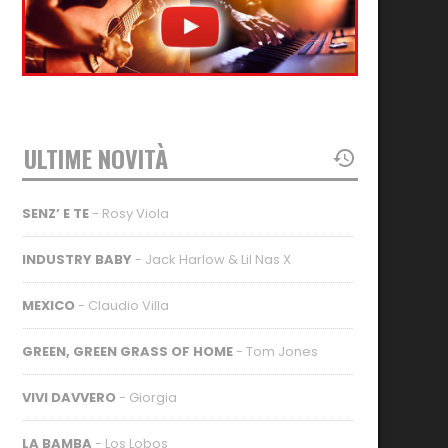
ULTIME NOVITÀ
SENZ’ E TE
- Rosy Viola
INDUSTRY BABY
- Jack Harlow & Lil Nas X
MEXICO
- Claudio Villa
GREEN, GREEN GRASS OF HOME
- Tom Jones
VIVI DAVVERO
- Giorgia
LA BAMBA
- Los Lobos