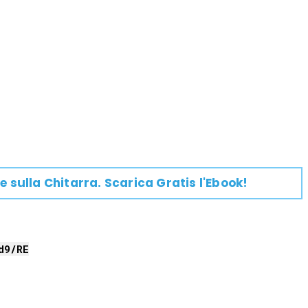
e su
lla
Chitarra
. Scarica Gratis l'Ebook!
d9/
RE