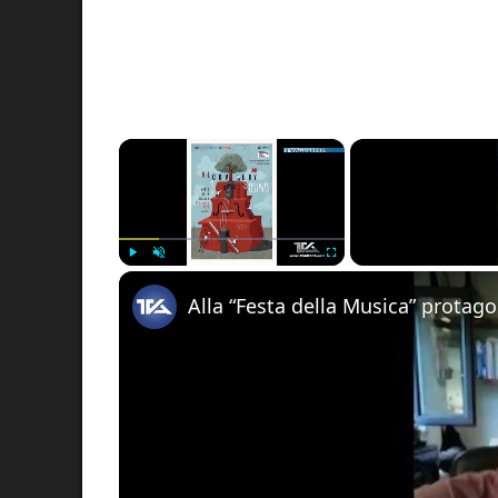
×
Play
Unmute
Fullscreen