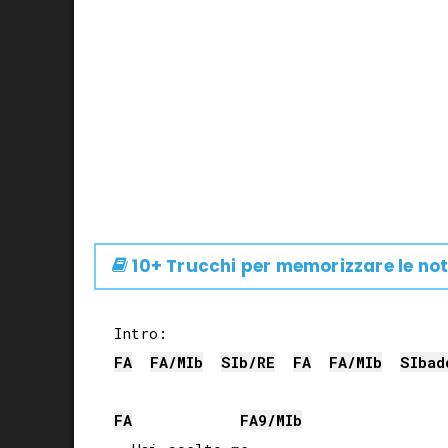
10+ Trucchi per memorizzare le not
FA
FA
/
MIb
SIb
/
RE
FA
FA
/
MIb
SIb
ad
FA
FA
9/
MIb