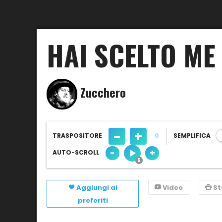
HAI SCELTO ME
Zucchero
-
+
TRASPOSITORE
0
SEMPLIFICA
-
+
AUTO-SCROLL
Aggiungi ai
Video
S
preferiti