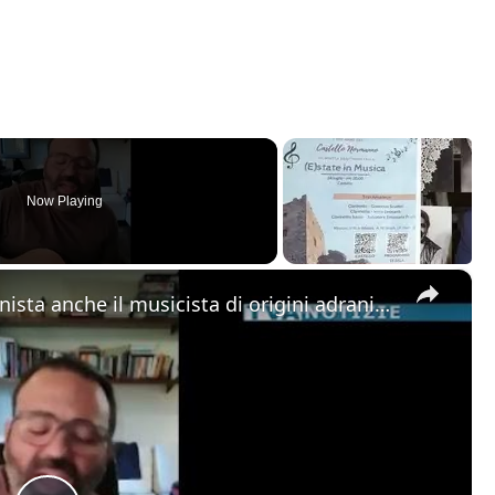
Now Playing
×
Alla “Festa della Musica” protagonista anche il musicista di origini adranite Riccardo Tomasello