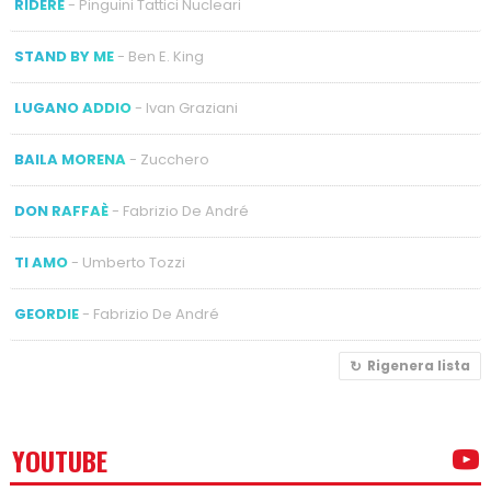
RIDERE
- Pinguini Tattici Nucleari
STAND BY ME
- Ben E. King
LUGANO ADDIO
- Ivan Graziani
BAILA MORENA
- Zucchero
DON RAFFAÈ
- Fabrizio De André
TI AMO
- Umberto Tozzi
GEORDIE
- Fabrizio De André
Rigenera lista
YOUTUBE