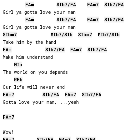
FA
m
SIb
7/
FA
FA
m7
SIb
7/
FA
Girl ya gotta love your man

FA
m
SIb
7/
FA
FA
m7
SIb
7/
FA
SIb
m7
MIb
7/
SIb
SIb
m7
MIb
7/
SIb
FA
m
SIb
7/
FA
FA
m7
SIb
7/
FA
Make him understand

MIb
The world on you depends

REb
FA
m7
SIb
/
FA
FA
m7
SIb
7/
FA
Gotta love your man, ...yeah

FA
m7
FA
m7
SIb
/
FA
FA
m7
SIb
7/
FA