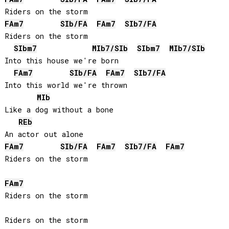
FA
m7
SIb
/
FA
FA
m7
SIb
7/
FA
Riders on the storm

SIb
m7
MIb
7/
SIb
SIb
m7
MIb
7/
SIb
Into this house we're born

FA
m7
SIb
/
FA
FA
m7
SIb
7/
FA
Into this world we're thrown

MIb
Like a dog without a bone

REb
FA
m7
SIb
/
FA
FA
m7
SIb
7/
FA
FA
m7
Riders on the storm

FA
m7
Riders on the storm

Riders on the storm
