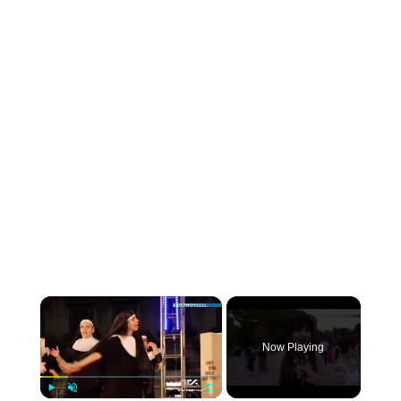
×
Now Playing