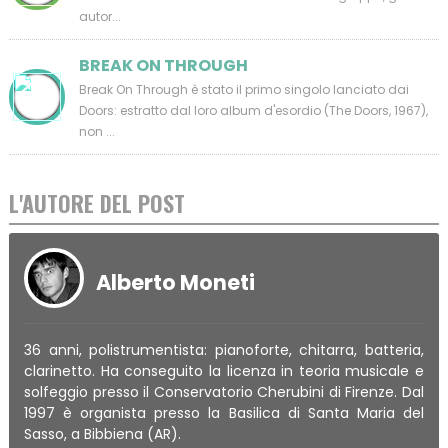
autor...
BREAK ON THROUGH
Break On Through è stato il primo singolo lanciato dai
Doors: estratto dal loro album d'esordio (The Doors, 1967),
non ...
L'AUTORE DEL POST
Alberto Moneti
36 anni, polistrumentista: pianoforte, chitarra, batteria,
clarinetto. Ha conseguito la licenza in teoria musicale e
solfeggio presso il Conservatorio Cherubini di Firenze. Dal
1997 è organista presso la Basilica di Santa Maria del
Sasso, a Bibbiena (AR).