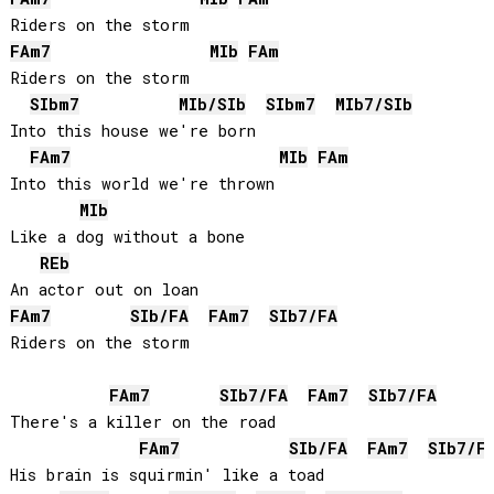
FA
m7
MIb
FA
m
Riders on the storm

SIb
m7
MIb
/
SIb
SIb
m7
MIb
7/
SIb
Into this house we're born

FA
m7
MIb
FA
m
Into this world we're thrown

MIb
Like a dog without a bone

REb
FA
m7
SIb
/
FA
FA
m7
SIb
7/
FA
Riders on the storm

FA
m7
SIb
7/
FA
FA
m7
SIb
7/
FA
There's a killer on the road

FA
m7
SIb
/
FA
FA
m7
SIb
7/
F
His brain is squirmin' like a toad
