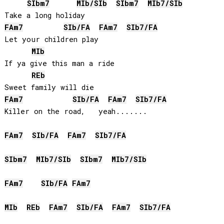
SIb
m7
MIb
/
SIb
SIb
m7
MIb
7/
SIb
FA
m7
SIb
/
FA
FA
m7
SIb
7/
FA
Let your children play

MIb
If ya give this man a ride

REb
FA
m7
SIb
/
FA
FA
m7
SIb
7/
FA
Killer on the road,   yeah....... 

FA
m7
SIb
/
FA
FA
m7
SIb
7/
FA
SIb
m7
MIb
7/
SIb
SIb
m7
MIb
7/
SIb
FA
m7
SIb
/
FA
FA
m7
MIb
REb
FA
m7
SIb
/
FA
FA
m7
SIb
7/
FA