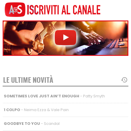
LE ULTIME NOVITÀ
SOMETIMES LOVE JUST AIN’T ENOUGH
- Patty Smyth
1 COLPO
- Neima Ezza & Vale Pain
GOODBYE TO YOU
- Scandal