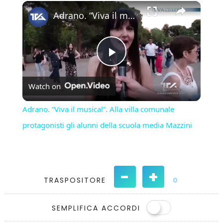
×
Play
Unmute
Fullscreen
Adrano. “Viva il musical”. Alla villa comunale protagonisti gli alunni della scuola media Mazzini
Play
Watch on
Video
Adrano. “Viva il musical”. Alla villa comunale
protagonisti gli alunni della scuola media Mazzini
-
+
TRASPOSITORE
0
SEMPLIFICA ACCORDI