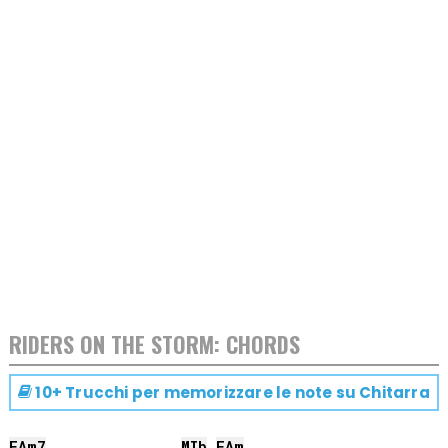
RIDERS ON THE STORM: CHORDS
10+ Trucchi per memorizzare le note su
Chitarra
FA
m7
MIb
FA
m