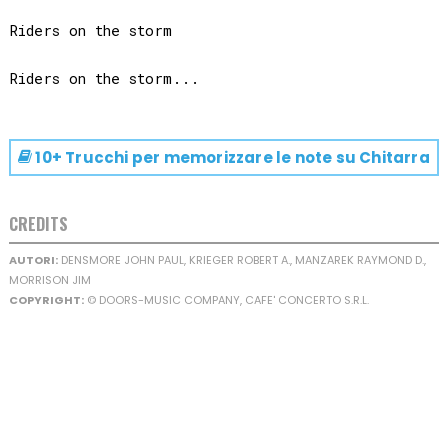
Riders on the storm

10+ Trucchi per memorizzare le note su
Chitarra
CREDITS
AUTORI:
DENSMORE JOHN PAUL, KRIEGER ROBERT A., MANZAREK RAYMOND D.,
MORRISON JIM
COPYRIGHT:
© DOORS-MUSIC COMPANY, CAFE' CONCERTO S.R.L.