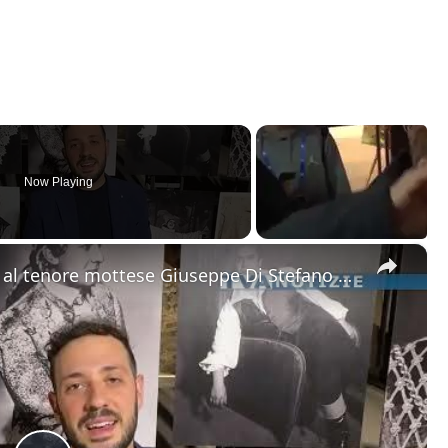
Now Playing
×
Motta Sant'Anastasia. L'omaggio al tenore mottese Giuseppe Di Stefano nel giorno della sua nascita.