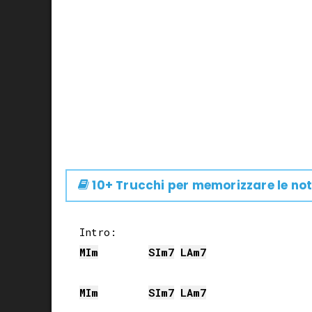
10+ Trucchi per memorizzare le not
MI
m
SI
m7
LA
m7
MI
m
SI
m7
LA
m7