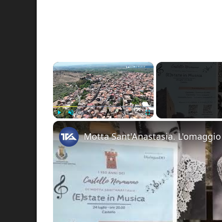
×
Play
Unmute
Fullscreen