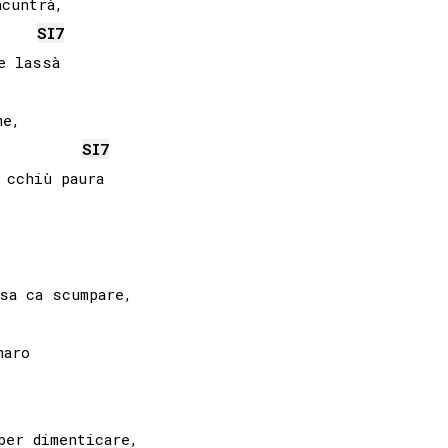
cuntrà, 

SI
7
e, 

SI
7
sa ca scumpare, 

aro
