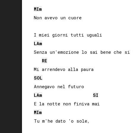
MI
m
Non avevo un cuore

LA
m
Senza un'emozione lo sai bene che si v
RE
SOL
LA
m
SI
MI
m
Tu m'he dato 'o sole, 
