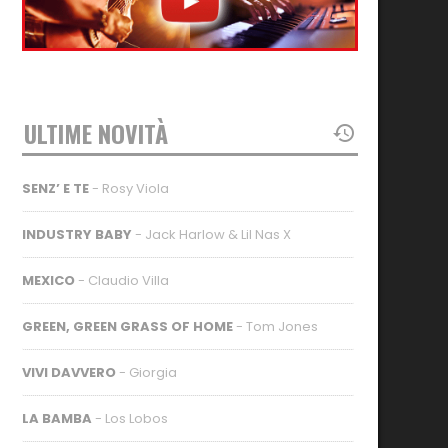
ULTIME NOVITÀ
SENZ’ E TE
- Rosy Viola
INDUSTRY BABY
- Jack Harlow & Lil Nas X
MEXICO
- Claudio Villa
GREEN, GREEN GRASS OF HOME
- Tom Jones
VIVI DAVVERO
- Giorgia
LA BAMBA
- Los Lobos