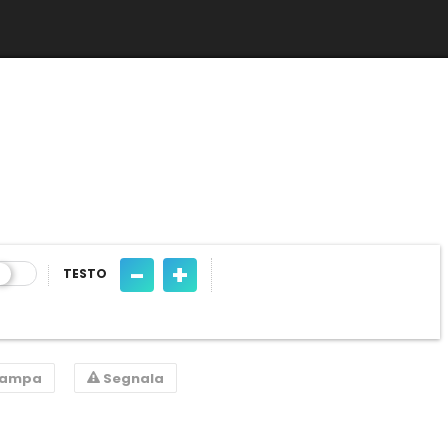
-
+
TESTO
tampa
Segnala