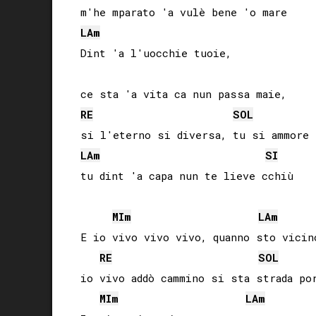
LA
m
Dint 'a l'uocchie tuoie, 

RE
SOL
LA
m
SI
tu dint 'a capa nun te lieve cchiù

MI
m
LA
m
E io vivo vivo vivo, quanno sto vicino
RE
SOL
io vivo addò cammino si sta strada por
MI
m
LA
m