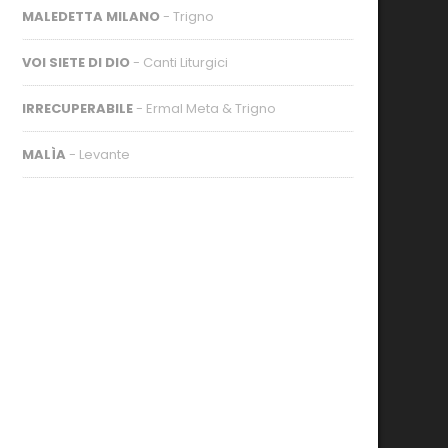
MALEDETTA MILANO
- Trigno
VOI SIETE DI DIO
- Canti Liturgici
IRRECUPERABILE
- Ermal Meta & Trigno
MALÌA
- Levante