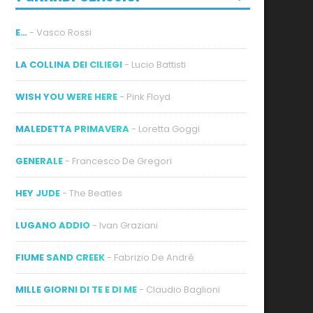
E…
- Vasco Rossi
LA COLLINA DEI CILIEGI
- Lucio Battisti
WISH YOU WERE HERE
- Pink Floyd
MALEDETTA PRIMAVERA
- Loretta Goggi
GENERALE
- Francesco De Gregori
HEY JUDE
- The Beatles
LUGANO ADDIO
- Ivan Graziani
FIUME SAND CREEK
- Fabrizio De André
MILLE GIORNI DI TE E DI ME
- Claudio Baglioni