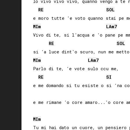
Io vivo vivo vivo, quanno vengo a te n
RE
SOL
MI
m
LA
m7
Vivo di te, si l'acqua e 'o pane pe mm
RE
SOL
MI
m
LA
m7
Parlo di te, 'e vote sulo ccu me, 

RE
SI
e me domando si tu esiste o si 'na co
e me rimane 'o core amaro...'o core am
MI
m