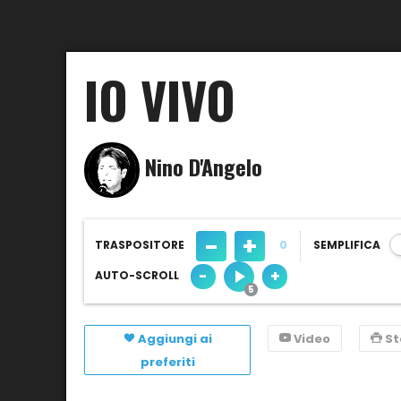
IO VIVO
Nino D'Angelo
-
+
TRASPOSITORE
0
SEMPLIFICA
-
+
AUTO-SCROLL
Aggiungi ai
Video
S
preferiti