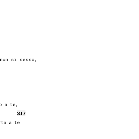
 a te, 

SI
7
ta a te
