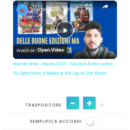
×
Play
Unmute
Fullscreen
Warner Bros - Marzo 2025 - Dal Dvd di Me contro Te Cattivissimi a Natale al Blu-ray di Uno Rosso
Play
Watch on
Video
Warner Bros - Marzo 2025 - Dal Dvd di Me contro
Te Cattivissimi a Natale al Blu-ray di Uno Rosso
-
+
TRASPOSITORE
0
SEMPLIFICA ACCORDI