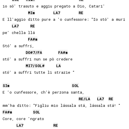
io só' trasuto e aggiu pregato a Dio, Catarí' 

MI
m
LA
7
RE
E ll'aggio ditto pure a 'o cunfessore: "Io stó' a murí

LA
7
RE
pe' chella llá 

FA#
m
Stó' a suffrí,

DO#
7/
FA
FA#
m
stó' a suffrí nun se pò credere 

MI
7/
SOL#
LA
stó' a suffrí tutte li strazie "

SI
m
SOL
E 'o cunfessore, ch'è perzona santa,

RE
/
LA
LA
7
RE
FA#
m
SOL
Core, core 'ngrato 

LA
7
RE