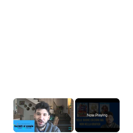
×
Now Playing