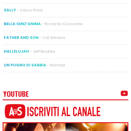
SALLY
- Vasco Rossi
BELLA SENZ’ANIMA
- Riccardo Cocciante
FATHER AND SON
- Cat Stevens
HALLELUJAH
- Jeff Buckley
UN PUGNO DI SABBIA
- Nomadi
YOUTUBE