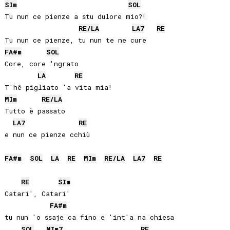
SI
m
SOL
Tu nun ce pienze a stu dulore mio?!

RE
/
LA
LA
7
RE
FA#
m
SOL
Core, core 'ngrato 

LA
RE
MI
m
RE
/
LA
Tutto è passato 

LA
7
RE
e nun ce pienze cchiù

FA#
m
SOL
LA
RE
MI
m
RE
/
LA
LA
7
RE
RE
SI
m
Catarí', Catarí' 

FA#
m
tu nun 'o ssaje ca fino e 'int'a na chiesa

SOL
MI
m7
RE