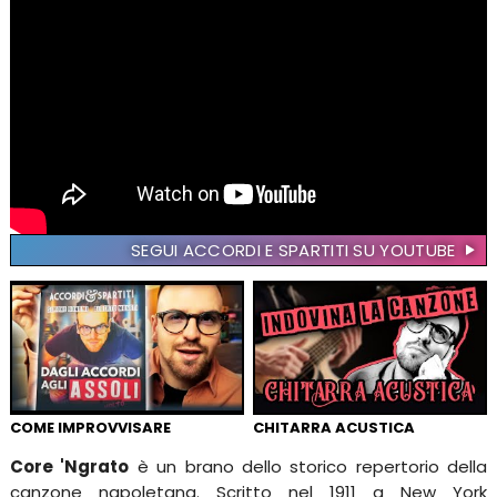
SEGUI ACCORDI E SPARTITI SU YOUTUBE
COME IMPROVVISARE
CHITARRA ACUSTICA
Core 'Ngrato
è un brano dello storico repertorio della
canzone napoletana. Scritto nel 1911 a New York