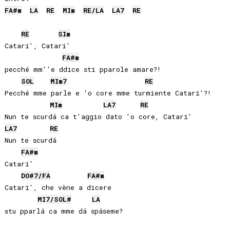
FA#
m
LA
RE
MI
m
RE
/
LA
LA
7
RE
RE
SI
m
Catarí', Catarí' 

FA#
m
pecché mm''e ddice sti pparole amare?!

SOL
MI
m7
RE
Pecché mme parle e 'o core mme turmiente Catarí'?!

MI
m
LA
7
RE
LA
7
RE
Nun te scurdá 

FA#
m
Catarí'

DO#
7/
FA
FA#
m
Catarí', che vène a dicere

MI
7/
SOL#
LA
stu pparlá ca mme dá spáseme?
