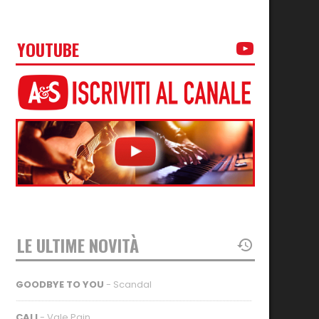
YOUTUBE
LE ULTIME NOVITÀ
GOODBYE TO YOU
- Scandal
CALI
- Vale Pain