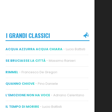
I GRANDI CLASSICI
ACQUA AZZURRA ACQUA CHIARA
- Lucio Battisti
SE BRUCIASSE LA CITTÀ
- Massimo Ranieri
RIMMEL
- Francesco De Gregori
QUANNO CHIOVE
- Pino Daniele
L’EMOZIONE NON HA VOCE
- Adriano Celentano
IL TEMPO DI MORIRE
- Lucio Battisti