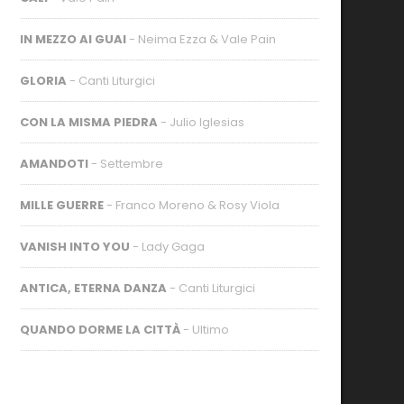
IN MEZZO AI GUAI
- Neima Ezza & Vale Pain
GLORIA
- Canti Liturgici
CON LA MISMA PIEDRA
- Julio Iglesias
AMANDOTI
- Settembre
MILLE GUERRE
- Franco Moreno & Rosy Viola
VANISH INTO YOU
- Lady Gaga
ANTICA, ETERNA DANZA
- Canti Liturgici
QUANDO DORME LA CITTÀ
- Ultimo